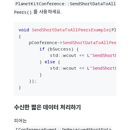
PlanetKitConference::SendShortDataToAll
를 사용하세요.
Peers()
void
SendShortDataToAllPeersExample
(
PlanetK
{
    pConference
->
SendShortDataToAllPeers
(
ws
if
(
bSuccess
)
{
            std
::
wcout 
<<
 L
"SendShortData 
}
else
{
            std
::
wcout 
<<
 L
"SendShortData 
}
}
)
;
}
수신한 짧은 데이터 처리하기
피어는
IConferenceEvent
::
OnReceivedShortData