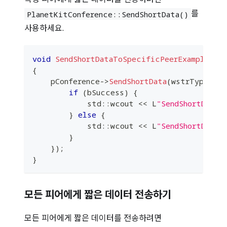
를
PlanetKitConference::SendShortData()
사용하세요.
void
SendShortDataToSpecificPeerExample
(
Pl
{
    pConference
->
SendShortData
(
wstrType
.
c_s
if
(
bSuccess
)
{
            std
::
wcout 
<<
 L
"SendShortData 
}
else
{
            std
::
wcout 
<<
 L
"SendShortData 
}
}
)
;
}
모든 피어에게 짧은 데이터 전송하기
모든 피어에게 짧은 데이터를 전송하려면