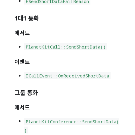
ESendShortDataFailReason
1대1 통화
메서드
PlanetKitCall
::
SendShortData()
이벤트
ICallEvent
::
OnReceivedShortData
그룹 통화
메서드
PlanetKitConference
::
SendShortData(
)