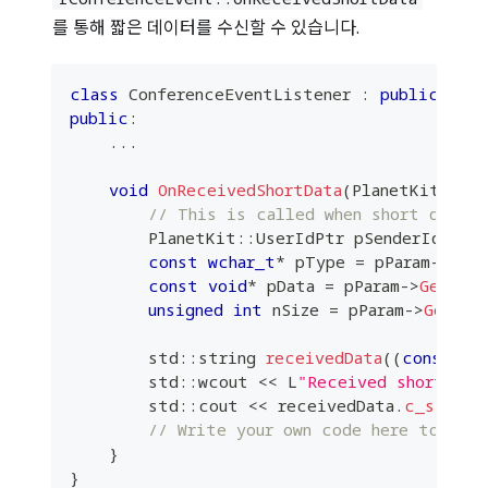
를 통해 짧은 데이터를 수신할 수 있습니다.
class
ConferenceEventListener
:
public
 Plan
public
:
.
.
.
void
OnReceivedShortData
(
PlanetKit
::
Pl
// This is called when short data i
        PlanetKit
::
UserIdPtr pSenderId 
=
 p
const
wchar_t
*
 pType 
=
 pParam
->
Get
const
void
*
 pData 
=
 pParam
->
GetData
unsigned
int
 nSize 
=
 pParam
->
GetSiz
        std
::
string 
receivedData
(
(
const
ch
        std
::
wcout 
<<
 L
"Received short dat
        std
::
cout 
<<
 receivedData
.
c_str
(
)
// Write your own code here to hand
}
}