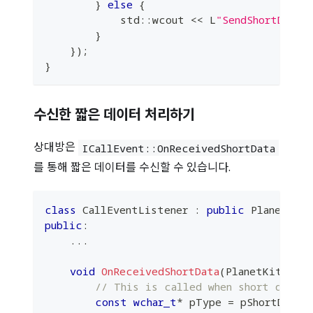
}
else
{
            std
::
wcout 
<<
 L
"SendShortData 
}
}
)
;
}
수신한 짧은 데이터 처리하기
상대방은
ICallEvent
::
OnReceivedShortData
를 통해 짧은 데이터를 수신할 수 있습니다.
class
CallEventListener
:
public
 PlanetKit
public
:
.
.
.
void
OnReceivedShortData
(
PlanetKit
::
Pl
// This is called when short data i
const
wchar_t
*
 pType 
=
 pShortDataPa