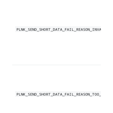
PLNK_SEND_SHORT_DATA_FAIL_REASON_INVALID_P
PLNK_SEND_SHORT_DATA_FAIL_REASON_TOO_LONG_