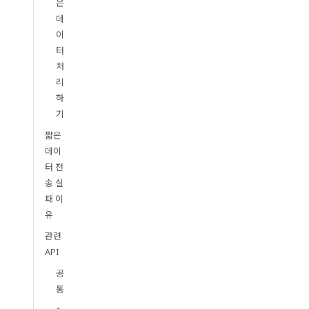
은
데
이
터
처
리
하
기
짧은
데이
터 전
송 실
패 이
유
관련
API
공
통