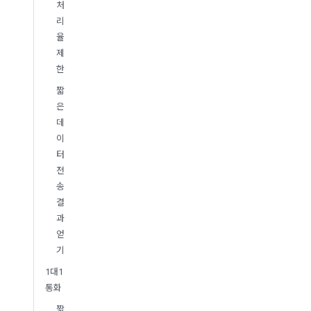
처
리
율
제
한
짧
은
데
이
터
전
송
결
과
얻
기
1대1
통화
짧