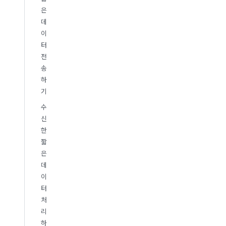
은
데
이
터
전
송
하
기
수
신
한
짧
은
데
이
터
처
리
하