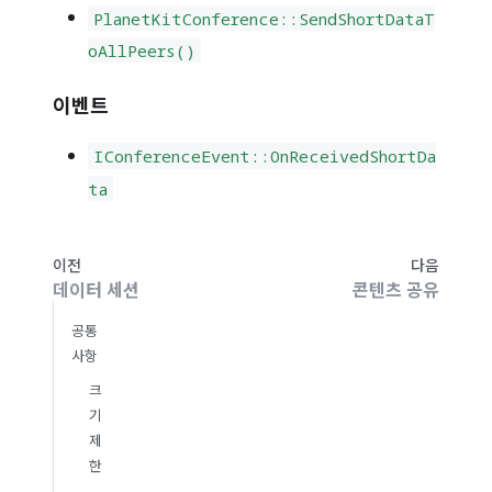
PlanetKitConference
::
SendShortDataT
oAllPeers()
이벤트
IConferenceEvent
::
OnReceivedShortDa
ta
이전
다음
데이터 세션
콘텐츠 공유
공통
사항
크
기
제
한