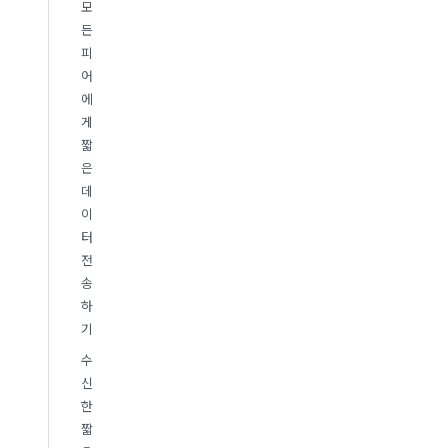
모
든
피
어
에
게
짧
은
데
이
터
전
송
하
기
수
신
한
짧