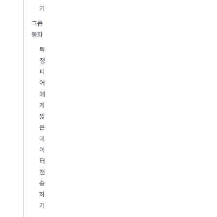
기
그룹
통화
특
정
피
어
에
게
짧
은
데
이
터
전
송
하
기