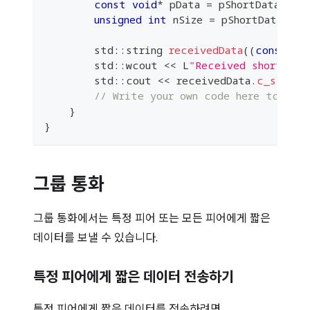
const
void
*
 pData 
=
 pShortDataParam
unsigned
int
 nSize 
=
 pShortDataPara
        std
::
string 
receivedData
(
(
const
ch
        std
::
wcout 
<<
 L
"Received short dat
        std
::
cout 
<<
 receivedData
.
c_str
(
)
// Write your own code here to hand
}
}
그룹 통화
그룹 통화에서는 특정 피어 또는 모든 피어에게 짧은
데이터를 보낼 수 있습니다.
특정 피어에게 짧은 데이터 전송하기
특정 피어에게 짧은 데이터를 전송하려면