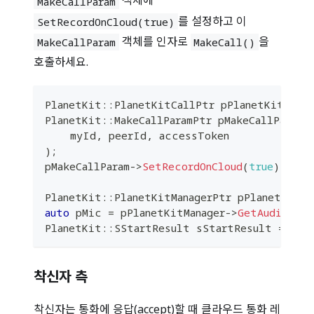
객체에
MakeCallParam
를 설정하고 이
SetRecordOnCloud(true)
객체를 인자로
을
MakeCallParam
MakeCall()
호출하세요.
PlanetKit
::
PlanetKitCallPtr pPlanetKitCall
;
PlanetKit
::
MakeCallParamPtr pMakeCallParam 
    myId
,
 peerId
,
 accessToken
)
;
pMakeCallParam
->
SetRecordOnCloud
(
true
)
;
PlanetKit
::
PlanetKitManagerPtr pPlanetKitMa
auto
 pMic 
=
 pPlanetKitManager
->
GetAudioMana
PlanetKit
::
SStartResult sStartResult 
=
 pPl
착신자 측
착신자는 통화에 응답(accept)할 때 클라우드 통화 레