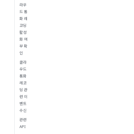
라우
드 통
화 레
코딩
활성
화 여
부 확
인
클라
우드
통화
레코
딩 관
련 이
벤트
수신
관련
API