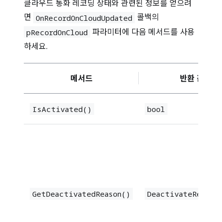
클라우드 통화 레코딩 상태와 관련된 정보를 얻으려
면
콜백의
OnRecordOnCloudUpdated
파라미터에 다음 메서드를 사용
pRecordOnCloud
하세요.
메서드
반환 값 유형
IsActivated()
bool
GetDeactivatedReason()
DeactivateReason