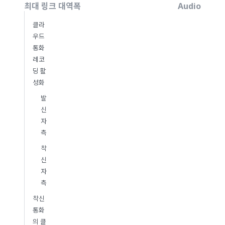
최대 링크 대역폭
Audio
클라
우드
통화
레코
딩 활
성화
발
신
자
측
착
신
자
측
착신
통화
의 클