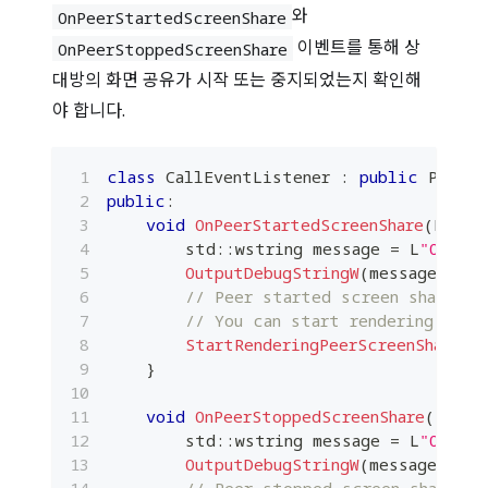
와
OnPeerStartedScreenShare
이벤트를 통해 상
OnPeerStoppedScreenShare
대방의 화면 공유가 시작 또는 중지되었는지 확인해
야 합니다.
class
CallEventListener
:
public
 Planet
public
:
void
OnPeerStartedScreenShare
(
Plane
        std
::
wstring message 
=
 L
"OnPeer
OutputDebugStringW
(
message
.
c_st
// Peer started screen share.
// You can start rendering peer
StartRenderingPeerScreenShare
(
)
}
void
OnPeerStoppedScreenShare
(
Plane
        std
::
wstring message 
=
 L
"OnPeer
OutputDebugStringW
(
message
.
c_st
// Peer stopped screen share.