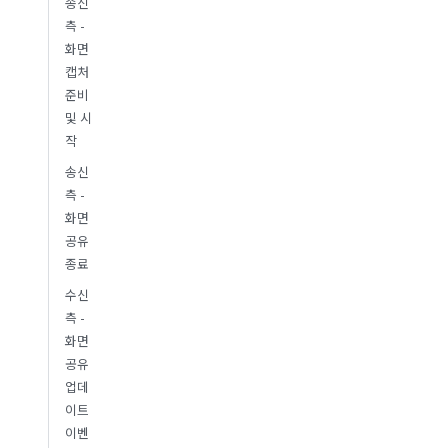
송신
측 -
화면
캡처
준비
및 시
작
송신
측 -
화면
공유
종료
수신
측 -
화면
공유
업데
이트
이벤