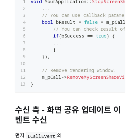
void
YourApplication
::
StopScreenShare
(
)
.
.
.
// You can use callback parameter b
bool
 bResult 
=
false
=
 m_pCall
->
Sto
// You can check result of `Sto
if
(
bSuccess 
==
true
)
{
.
.
.
}
}
)
;
// Remove rendering window.
    m_pCall
->
RemoveMyScreenShareVideoVi
}
수신 측 - 화면 공유 업데이트 이
벤트 수신
먼저
의
ICallEvent