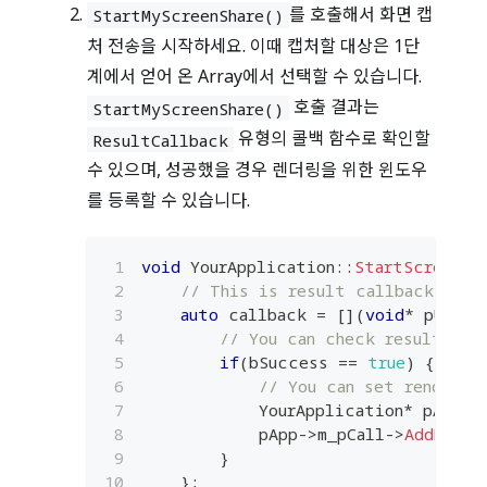
를 호출해서 화면 캡
StartMyScreenShare()
처 전송을 시작하세요. 이때 캡처할 대상은 1단
계에서 얻어 온 Array에서 선택할 수 있습니다.
호출 결과는
StartMyScreenShare()
유형의 콜백 함수로 확인할
ResultCallback
수 있으며, 성공했을 경우 렌더링을 위한 윈도우
를 등록할 수 있습니다.
void
YourApplication
::
StartScreenSh
// This is result callback func
auto
 callback 
=
[
]
(
void
*
 pUserD
// You can check result of 
if
(
bSuccess 
==
true
)
{
// You can set renderin
            YourApplication
*
 pApp 
=
            pApp
->
m_pCall
->
AddMyScr
}
}
;