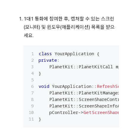
1대1 통화에 참여한 후, 캡처할 수 있는 스크린
(모니터) 및 윈도우(애플리케이션) 목록을 받으
세요.
class
YourApplication
{
private
:
    PlanetKit
::
PlanetKitCall m_pCal
}
void
YourApplication
::
RefreshScreen
    PlanetKit
::
PlanetKitManagerPtr 
    PlanetKit
::
ScreenShareControlle
    PlanetKit
::
ScreenShareInfoArray 
    pController
->
GetScreenShareInfo
}