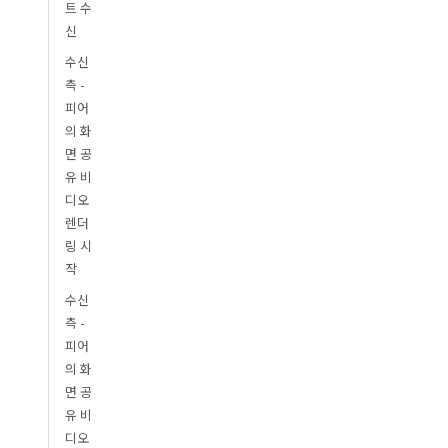
트 수
신
수신
측 -
피어
의 화
면 공
유 비
디오
렌더
링 시
작
수신
측 -
피어
의 화
면 공
유 비
디오