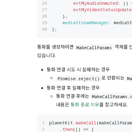
evtMyAudioUnmuted
:
(
)
evtMyVideoStatusUpdate
}
,
mediaStreamManager
:
 mediaSt
}
;
통화를 생성하려면
객체를 
MakeCallParams
있습니다.
통화 연결 시도 시 실패하는 경우
로 반환되는
Promise.reject()
M
통화 연결 후 실패하는 경우
통화 연결 후에는
MakeCallParams.
내용은
통화 종료 이유
를 참고하세요.
planetKit
.
makeCall
(
makeCallPara
.
then
(
(
)
=>
{