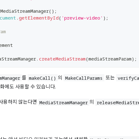
MediaStreamManager
(
)
;
cument
.
getElementById
(
'preview-video'
)
;
ram
ement
aStreamManager
.
createMediaStream
(
mediaStreamParam
)
;
를
의
또는
mManager
makeCall()
MakeCallParams
verifyC
통화에도 사용할 수 있습니다.
 사용하지 않는다면
의
MediaStreamManager
releaseMediaStr