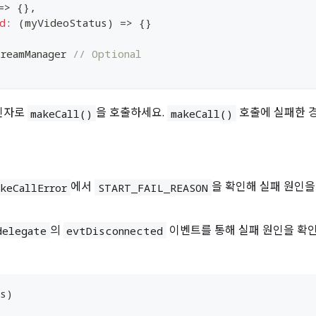
=>
{
}
,
d
:
(
myVideoStatus
)
=>
{
}
reamManager 
// Optional
인자로
을 호출하세요.
호출에 실패한 경
makeCall()
makeCall()
에서
을 확인해 실패 원인을
akeCallError
START_FAIL_REASON
의
이벤트를 통해 실패 원인을 확인
delegate
evtDisconnected
ms
)