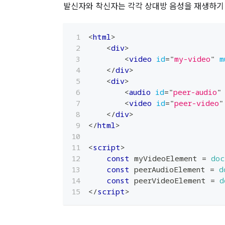
발신자와 착신자는 각각 상대방 음성을 재생하기
<
html
>
<
div
>
<
video
id
=
"
my-video
"
m
</
div
>
<
div
>
<
audio
id
=
"
peer-audio
"
<
video
id
=
"
peer-video
"
</
div
>
</
html
>
<
script
>
const
 myVideoElement 
=
doc
const
 peerAudioElement 
=
d
const
 peerVideoElement 
=
d
</
script
>