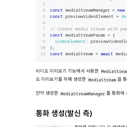
const
 mediaStreamManager 
=
new
const
 previewVideoElement 
=
do
// Create media stream with pa
const
 mediaStreamParam 
=
{
videoElement
:
 previewVideoEl
}
;
const
 mediaStream 
=
await
 medi
비디오 미리보기 기능에서 사용한
MediaStrea
오 미리보기를 위해 생성한
을 
MediaStream
만약 생성한
를 통화에
MediaStreamManager
통화 생성(발신 측)