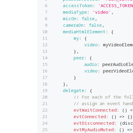
accessToken
:
'ACCESS_TOKEN
mediaType
:
'video'
,
micOn
:
false
,
cameraOn
:
false
,
mediaHtmlElement
:
{
my
:
{
video
:
 myVideoElem
}
,
peer
:
{
audio
:
 peerAudioEl
video
:
 peerVideoEl
}
}
,
delegate
:
{
// For each of the fol
// assign an event han
evtWaitConnected
:
(
)
=
evtConnected
:
(
)
=>
{
}
evtDisconnected
:
(
disc
evtMyAudioMuted
:
(
)
=>