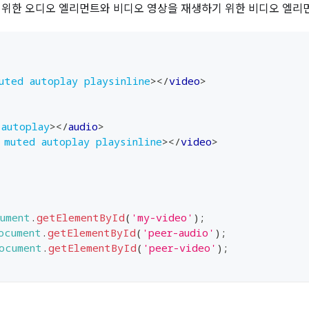
 위한 오디오 엘리먼트와 비디오 영상을 재생하기 위한 비디오 엘리
uted
autoplay
playsinline
>
</
video
>
autoplay
>
</
audio
>
muted
autoplay
playsinline
>
</
video
>
ument
.
getElementById
(
'my-video'
)
;
ocument
.
getElementById
(
'peer-audio'
)
;
ocument
.
getElementById
(
'peer-video'
)
;