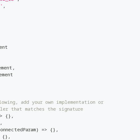
'
,
ent
ement
,
ement
lowing, add your own implementation or
dler that matches the signature
>
{
}
,
,
onnectedParam
)
=>
{
}
,
{
}
,