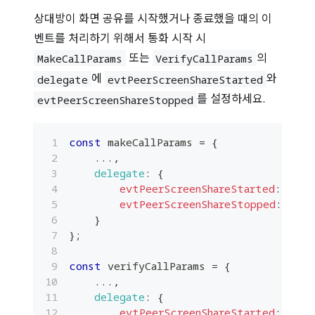
상대방이 화면 공유를 시작했거나 종료했을 때의 이
벤트를 처리하기 위해서 통화 시작 시
또는
의
MakeCallParams
VerifyCallParams
에
와
delegate
evtPeerScreenShareStarted
를 설정하세요.
evtPeerScreenShareStopped
const
 makeCallParams 
=
{
...
,
delegate
:
{
evtPeerScreenShareStarted
:
(
)
=
evtPeerScreenShareStopped
:
(
)
=
}
}
;
const
 verifyCallParams 
=
{
...
,
delegate
:
{
evtPeerScreenShareStarted
:
(
)
=