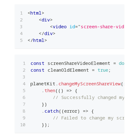
<
html
>
<
div
>
<
video
id
=
"
screen-share-video
"
m
</
div
>
</
html
>
const
 screenShareVideoElement 
=
documen
const
 cleanOldElement 
=
true
;
planetKit
.
changeMyScreenShareView
(
scree
.
then
(
(
)
=>
{
// Successfully changed my scre
}
)
.
catch
(
(
error
)
=>
{
// Failed to change my screen s
}
)
;