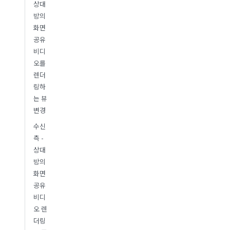
상대
방의
화면
공유
비디
오를
렌더
링하
는 뷰
변경
수신
측 -
상대
방의
화면
공유
비디
오 렌
더링