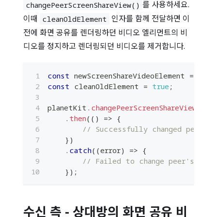
를 사용하세요.
changePeerScreenShareView()
이때
인자를 함께 전달하면 이
cleanOldElement
전에 화면 공유를 렌더링하던 비디오 엘리먼트의 비
디오를 정지하고 렌더링되던 비디오를 제거합니다.
const
 newScreenShareVideoElement 
=
docu
const
 cleanOldElement 
=
true
;
planetKit
.
changePeerScreenShareView
(
new
.
then
(
(
)
=>
{
// Successfully changed peer's 
}
)
.
catch
(
(
error
)
=>
{
// Failed to change peer's scre
}
)
;
수신 측 - 상대방의 화면 공유 비