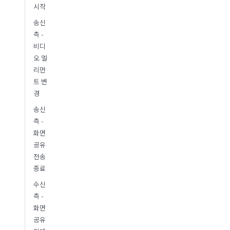
시작
송신
측 -
비디
오 엘
리먼
트 변
경
송신
측 -
화면
공유
전송
종료
수신
측 -
화면
공유