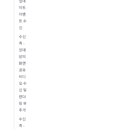
업데
이트
이벤
트 수
신
수신
측 -
상대
방의
화면
공유
비디
오 수
신 및
렌더
링 뷰
추가
수신
측 -