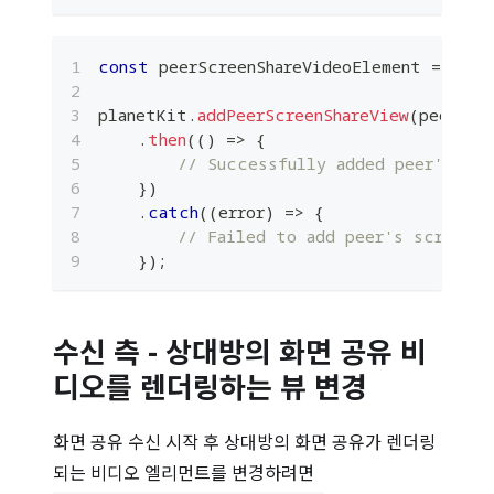
const
 peerScreenShareVideoElement 
=
docu
planetKit
.
addPeerScreenShareView
(
peerScr
.
then
(
(
)
=>
{
// Successfully added peer's scr
}
)
.
catch
(
(
error
)
=>
{
// Failed to add peer's screen s
}
)
;
수신 측 - 상대방의 화면 공유 비
디오를 렌더링하는 뷰 변경
화면 공유 수신 시작 후 상대방의 화면 공유가 렌더링
되는 비디오 엘리먼트를 변경하려면