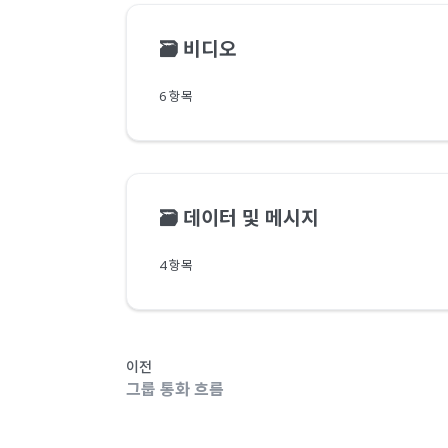
🗃️
비디오
6 항목
🗃️
데이터 및 메시지
4 항목
이전
그룹 통화 흐름