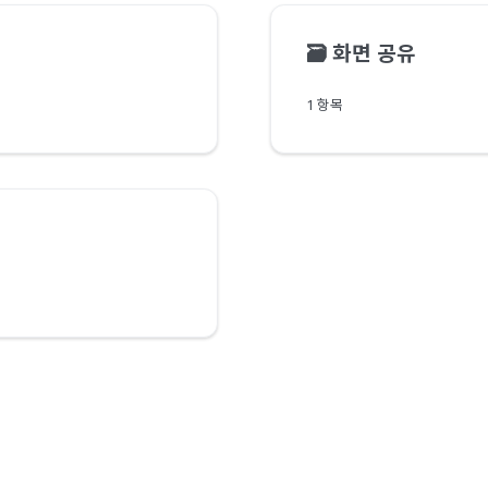
🗃️
화면 공유
1 항목