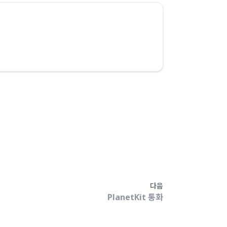
다음
PlanetKit 통화