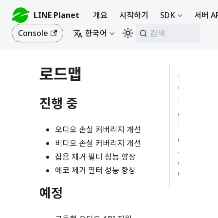
LINE Planet
개요
시작하기
SDK
서버 A
Console
한국어
검색
로드맵
진
행
진행 중
중
예
정
오디오 손실 커버리지 개선
변
비디오 손실 커버리지 개선
경
잡음 제거 필터 성능 향상
이
에코 제거 필터 성능 향상
력
예정