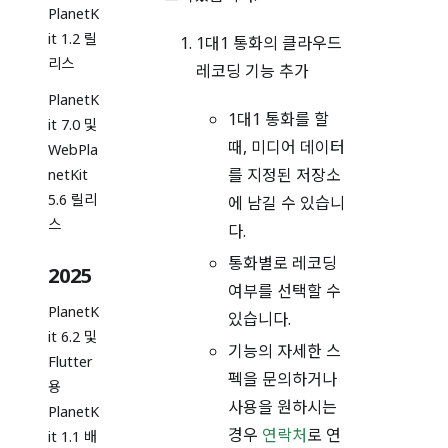
PlanetK
it 1.2 릴
1대1 통화의 클라우드
리스
레코딩 기능 추가
PlanetK
1대1 통화를 할
it 7.0 및
때, 미디어 데이터
WebPla
를 지정된 저장소
netKit
5.6 릴리
에 남길 수 있습니
스
다.
통화별로 레코딩
2025
여부를 선택할 수
PlanetK
있습니다.
it 6.2 및
기능의 자세한 스
Flutter
펙을 문의하거나
용
사용을 원하시는
PlanetK
경우
연락처
로 연
it 1.1 배