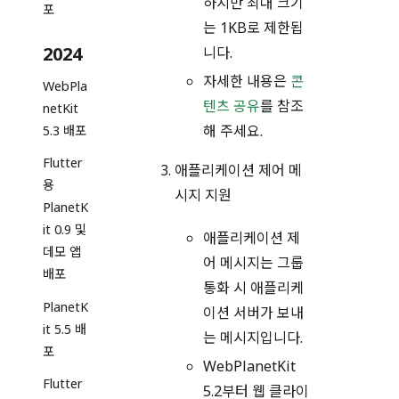
하지만 최대 크기
포
는 1KB로 제한됩
2024
니다.
자세한 내용은
콘
WebPla
텐츠 공유
를 참조
netKit
해 주세요.
5.3 배포
Flutter
애플리케이션 제어 메
용
시지 지원
PlanetK
it 0.9 및
애플리케이션 제
데모 앱
어 메시지는 그룹
배포
통화 시 애플리케
PlanetK
이션 서버가 보내
it 5.5 배
는 메시지입니다.
포
WebPlanetKit
Flutter
5.2부터 웹 클라이