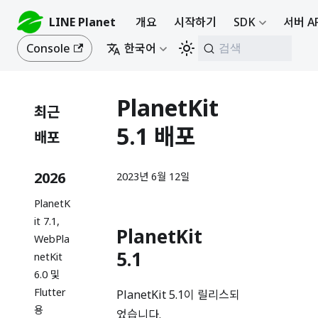
LINE Planet
개요
시작하기
SDK
서버 A
Console
한국어
검색
PlanetKit
최근
5.1 배포
배포
2026
2023년 6월 12일
PlanetK
it 7.1,
PlanetKit
WebPla
5.1
netKit
6.0 및
Flutter
PlanetKit 5.1이 릴리스되
용
었습니다.