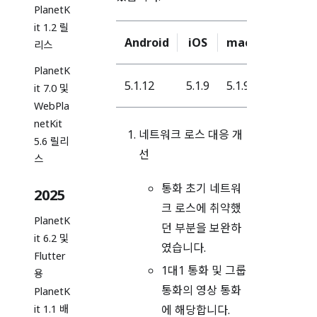
PlanetK
it 1.2 릴
Android
iOS
macOS
Wind
리스
PlanetK
5.1.12
5.1.9
5.1.9
5.1.13
it 7.0 및
WebPla
netKit
네트워크 로스 대응 개
5.6 릴리
선
스
통화 초기 네트워
2025
크 로스에 취약했
PlanetK
던 부분을 보완하
it 6.2 및
였습니다.
Flutter
1대1 통화 및 그룹
용
통화의 영상 통화
PlanetK
it 1.1 배
에 해당합니다.