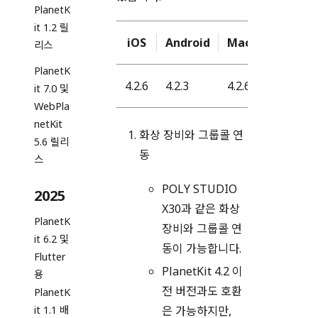
PlanetK
it 1.2 릴
iOS
Android
Mac
Window
리스
PlanetK
4.2.6
4.2.3
4.2.6
4.2.12
it 7.0 및
WebPla
netKit
화상 장비와 그룹콜 연
5.6 릴리
동
스
POLY STUDIO
2025
X30과 같은 화상
PlanetK
장비와 그룹콜 연
it 6.2 및
동이 가능합니다.
Flutter
PlanetKit 4.2 이
용
전 버전과도 호환
PlanetK
it 1.1 배
은 가능하지만,