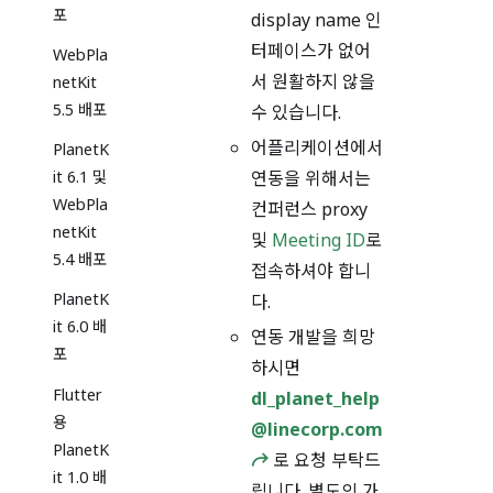
포
display name 인
터페이스가 없어
WebPla
서 원활하지 않을
netKit
5.5 배포
수 있습니다.
어플리케이션에서
PlanetK
연동을 위해서는
it 6.1 및
WebPla
컨퍼런스 proxy
netKit
및
Meeting ID
로
5.4 배포
접속하셔야 합니
PlanetK
다.
it 6.0 배
연동 개발을 희망
포
하시면
Flutter
dl_planet_help
용
@linecorp.com
PlanetK
로 요청 부탁드
it 1.0 배
립니다. 별도의 가