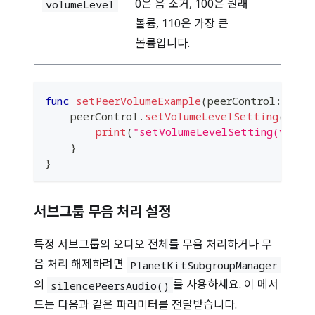
0은 음 소거, 100은 원래
volumeLevel
볼륨, 110은 가장 큰
볼륨입니다.
func
setPeerVolumeExample
(
peerControl
:
Plan
    peerControl
.
setVolumeLevelSetting
(
volu
print
(
"setVolumeLevelSetting(volum
}
}
서브그룹 무음 처리 설정
특정 서브그룹의 오디오 전체를 무음 처리하거나 무
음 처리 해제하려면
PlanetKitSubgroupManager
의
를 사용하세요. 이 메서
silencePeersAudio()
드는 다음과 같은 파라미터를 전달받습니다.