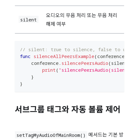
오디오의 무음 처리 또는 무음 처리
silent
해제 여부
// silent: true to silence, false to unsil
func
silenceAllPeersExample
(
conference
:
Pla
    conference
.
silencePeersAudio
(
silent
)
{
print
(
"silencePeersAudio(silent=
\(
s
}
}
서브그룹 태그와 자동 볼륨 제어
메서드는 기본 방
setTagMyAudioOfMainRoom()