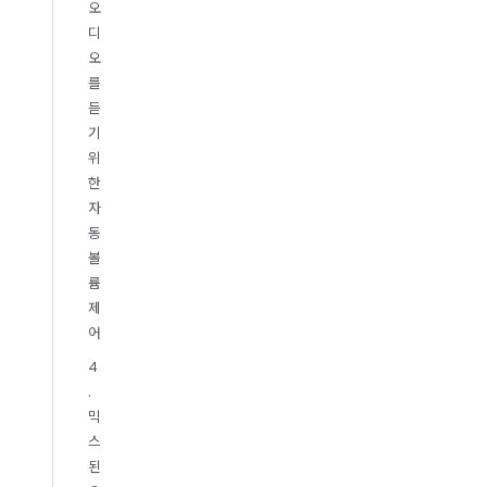
오
디
오
를
듣
기
위
한
자
동
볼
륨
제
어
4
.
믹
스
된