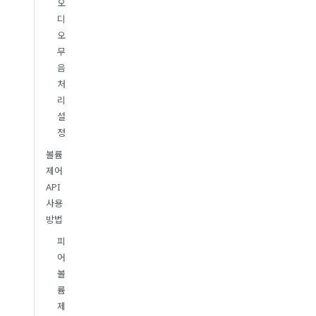
오
디
오
무
음
처
리
설
정
볼륨
제어
API
사용
방법
피
어
볼
륨
제