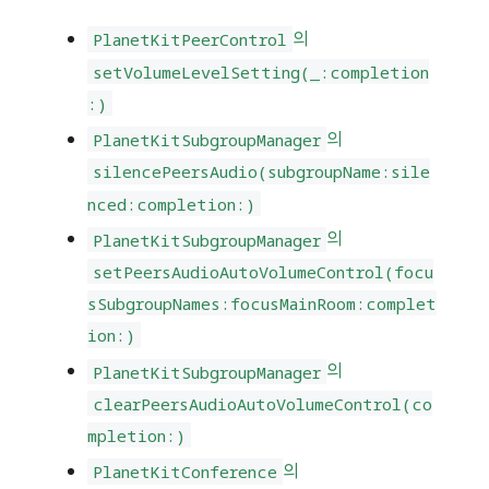
의
PlanetKitPeerControl
setVolumeLevelSetting(_:completion
:)
의
PlanetKitSubgroupManager
silencePeersAudio(subgroupName:sile
nced:completion:)
의
PlanetKitSubgroupManager
setPeersAudioAutoVolumeControl(focu
sSubgroupNames:focusMainRoom:complet
ion:)
의
PlanetKitSubgroupManager
clearPeersAudioAutoVolumeControl(co
mpletion:)
의
PlanetKitConference