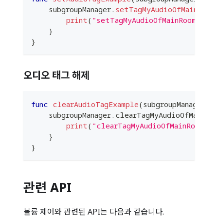
    subgroupManager
.
setTagMyAudioOfMainRoom
print
(
"setTagMyAudioOfMainRoom(tagg
}
}
오디오 태그 해제
func
clearAudioTagExample
(
subgroupManager
:
    subgroupManager
.
clearTagMyAudioOfMainRo
print
(
"clearTagMyAudioOfMainRoom re
}
}
관련 API
볼륨 제어와 관련된 API는 다음과 같습니다.