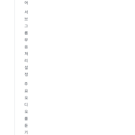
어
서
브
그
룹
무
음
처
리
설
정
주
요
오
디
오
를
듣
기