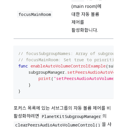
(main room)에
대한 자동 볼륨
focusMainRoom
제어를
활성화합니다.
// focusSubgroupNames: Array of subgroup na
// focusMainRoom: Set true to prioritize ma
func
enableAutoVolumeControlExample
(
subgrou
    subgroupManager
.
setPeersAudioAutoVolume
print
(
"setPeersAudioAutoVolumeContr
}
}
포커스 목록에 있는 서브그룹의 자동 볼륨 제어를 비
활성화하려면
의
PlanetKitSubgroupManager
을 사
clearPeersAudioAutoVolumeControl()