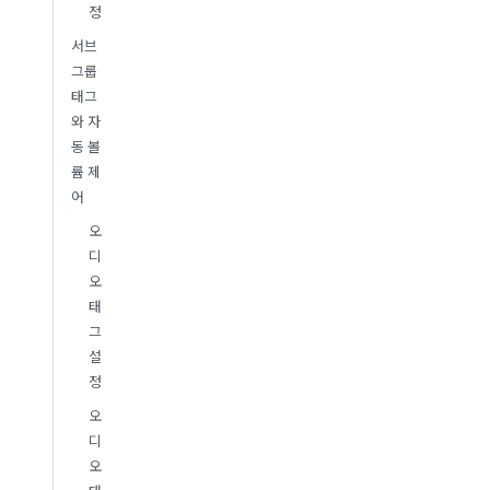
정
서브
그룹
태그
와 자
동 볼
륨 제
어
오
디
오
태
그
설
정
오
디
오