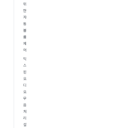
위
한
자
동
볼
륨
제
어
믹
스
된
오
디
오
무
음
처
리
설