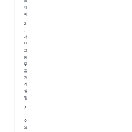
륨
제
어
2
.
서
브
그
룹
무
음
처
리
설
정
3
.
주
요