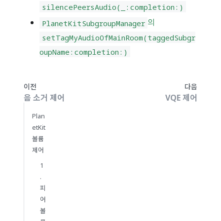
silencePeersAudio(_:completion:)
의
PlanetKitSubgroupManager
setTagMyAudioOfMainRoom(taggedSubgr
oupName:completion:)
이전
다음
음 소거 제어
VQE 제어
Plan
etKit
볼륨
제어
1
.
피
어
볼