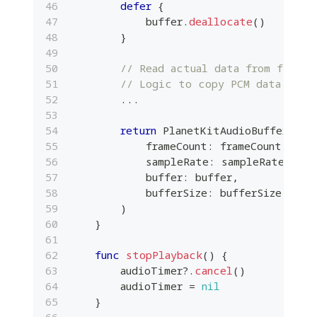
defer
{
            buffer
.
deallocate
(
)
}
// Read actual data from file (
// Logic to copy PCM data from
...
return
PlanetKitAudioBuffer
(
            frameCount
:
 frameCount
,
            sampleRate
:
 sampleRate
,
            buffer
:
 buffer
,
            bufferSize
:
 bufferSize
)
}
func
stopPlayback
(
)
{
        audioTimer
?
.
cancel
(
)
        audioTimer 
=
nil
}