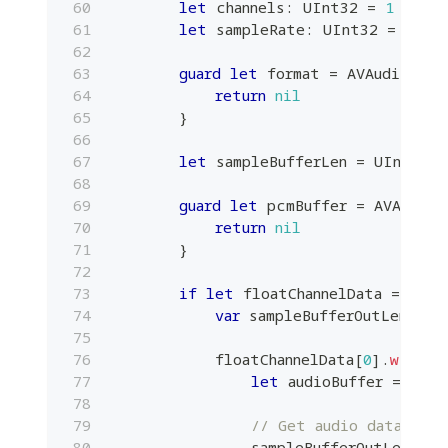
let
 channels
:
UInt32
=
1
let
 sampleRate
:
UInt32
=
4800
guard
let
 format 
=
AVAudioForm
return
nil
}
let
 sampleBufferLen 
=
UInt32
(
M
guard
let
 pcmBuffer 
=
AVAudioP
return
nil
}
if
let
 floatChannelData 
=
 pcmB
var
 sampleBufferOutLen
:
In
            floatChannelData
[
0
]
.
withMe
let
 audioBuffer 
=
Plan
// Get audio data from
                sampleBufferOutLen 
=
p