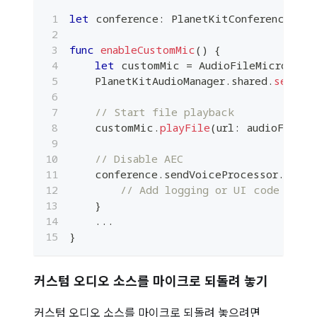
let
 conference
:
PlanetKitConference
func
enableCustomMic
(
)
{
let
 customMic 
=
AudioFileMicrophon
PlanetKitAudioManager
.
shared
.
setCus
// Start file playback
    customMic
.
playFile
(
url
:
 audioFileUR
// Disable AEC
    conference
.
sendVoiceProcessor
.
setAc
// Add logging or UI code here
}
...
}
커스텀 오디오 소스를 마이크로 되돌려 놓기
커스텀 오디오 소스를 마이크로 되돌려 놓으려면