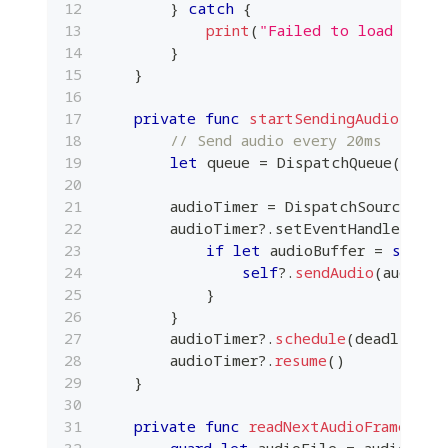
}
catch
{
print
(
"Failed to load audio
}
}
private
func
startSendingAudio
(
)
{
// Send audio every 20ms
let
 queue 
=
DispatchQueue
(
label
        audioTimer 
=
DispatchSource
.
mak
        audioTimer
?
.
setEventHandler 
{
[
if
let
 audioBuffer 
=
self
?
.
self
?
.
sendAudio
(
audioBu
}
}
        audioTimer
?
.
schedule
(
deadline
:
        audioTimer
?
.
resume
(
)
}
private
func
readNextAudioFrame
(
)
-
guard
let
 audioFile 
=
 audioFile