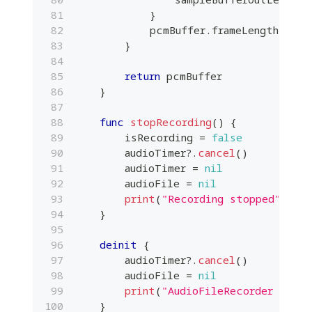
}
            pcmBuffer
.
frameLength 
=
AV
}
return
 pcmBuffer
}
func
stopRecording
(
)
{
        isRecording 
=
false
        audioTimer
?
.
cancel
(
)
        audioTimer 
=
nil
        audioFile 
=
nil
print
(
"Recording stopped"
)
}
deinit
{
        audioTimer
?
.
cancel
(
)
        audioFile 
=
nil
print
(
"AudioFileRecorder clean
}