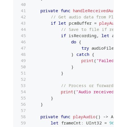
private
func
handleReceivedAudio
(
)
// Get audio data from PlanetK
if
let
 pcmBuffer 
=
playAudio
(
)
// Save to file if recordi
if
 isRecording
,
let
 audioF
do
{
try
 audioFile
.
writ
}
catch
{
print
(
"Failed to w
}
}
// Process or forward to s
print
(
"Audio received: 
\(
p
}
}
private
func
playAudio
(
)
->
AVAudi
let
 frameCnt
:
UInt32
=
960