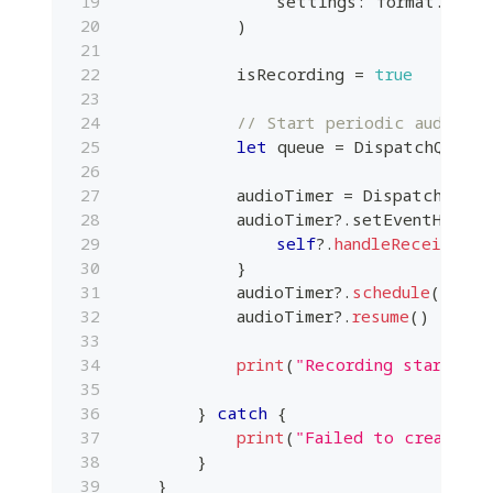
                settings
:
 format
.
sett
)
            isRecording 
=
true
// Start periodic audio d
let
 queue 
=
DispatchQueue
(
            audioTimer 
=
DispatchSourc
            audioTimer
?
.
setEventHandle
self
?
.
handleReceivedAu
}
            audioTimer
?
.
schedule
(
deadl
            audioTimer
?
.
resume
(
)
print
(
"Recording started: 
}
catch
{
print
(
"Failed to create re
}
}