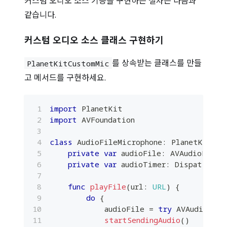
커스텀 오디오 소스 기능을 구현하는 절차는 다음과
같습니다.
커스텀 오디오 소스 클래스 구현하기
를 상속받는 클래스를 만들
PlanetKitCustomMic
고 메서드를 구현하세요.
import
PlanetKit
import
AVFoundation
class
AudioFileMicrophone
:
PlanetKitCus
private
var
 audioFile
:
AVAudioFile
?
private
var
 audioTimer
:
DispatchSou
func
playFile
(
url
:
URL
)
{
do
{
            audioFile 
=
try
AVAudioFile
startSendingAudio
(
)