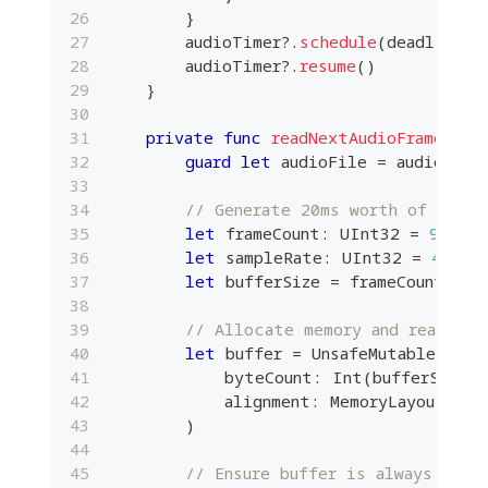
}
        audioTimer
?
.
schedule
(
deadline
:
        audioTimer
?
.
resume
(
)
}
private
func
readNextAudioFrame
(
)
-
guard
let
 audioFile 
=
 audioFile
// Generate 20ms worth of frame
let
 frameCount
:
UInt32
=
960
let
 sampleRate
:
UInt32
=
48000
let
 bufferSize 
=
 frameCount 
*
4
// Allocate memory and read aud
let
 buffer 
=
UnsafeMutableRawPo
            byteCount
:
Int
(
bufferSize
)
,
            alignment
:
MemoryLayout
<
Flo
)
// Ensure buffer is always deal