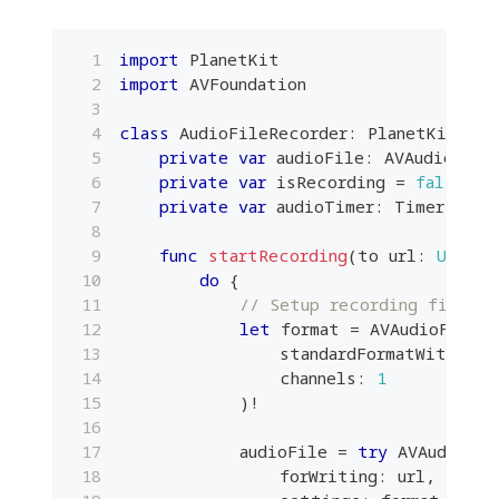
import
PlanetKit
import
AVFoundation
class
AudioFileRecorder
:
PlanetKitCust
private
var
 audioFile
:
AVAudioFile
private
var
 isRecording 
=
false
private
var
 audioTimer
:
Timer
?
func
startRecording
(
to url
:
URL
)
{
do
{
// Setup recording file
let
 format 
=
AVAudioFormat
                standardFormatWithSamp
                channels
:
1
)
!
            audioFile 
=
try
AVAudioFil
                forWriting
:
 url
,