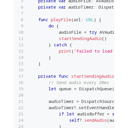
private
var
 audioFile
:
AVAudioFile
?
private
var
 audioTimer
:
DispatchSou
func
playFile
(
url
:
URL
)
{
do
{
            audioFile 
=
try
AVAudioFile
startSendingAudio
(
)
}
catch
{
print
(
"Failed to load audio
}
}
private
func
startSendingAudio
(
)
{
// Send audio every 20ms
let
 queue 
=
DispatchQueue
(
label
        audioTimer 
=
DispatchSource
.
mak
        audioTimer
?
.
setEventHandler 
{
[
if
let
 audioBuffer 
=
self
?
.
self
?
.
sendAudio
(
audioBu
}