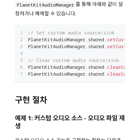
를 통해 아래와 같이 설
PlanetKitAudioManager
정하거나 해제할 수 있습니다.
// Set custom audio source/sink
PlanetKitAudioManager
.
shared
.
setCustomMi
PlanetKitAudioManager
.
shared
.
setCustomSp
// Clear custom audio source/sink
PlanetKitAudioManager
.
shared
.
clearCustom
PlanetKitAudioManager
.
shared
.
clearCustomS
구현 절차
예제 1: 커스텀 오디오 소스 - 오디오 파일 재
생