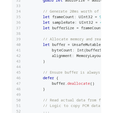
// Generate 20ms worth of frame
let
 frameCount
:
UInt32
=
960
let
 sampleRate
:
UInt32
=
48000
let
 bufferSize 
=
 frameCount 
*
4
// Allocate memory and read aud
let
 buffer 
=
UnsafeMutableRawPo
            byteCount
:
Int
(
bufferSize
)
,
            alignment
:
MemoryLayout
<
Flo
)
// Ensure buffer is always deal
defer
{
            buffer
.
deallocate
(
)
}
// Read actual data from file (
// Logic to copy PCM data from
...