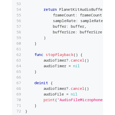
return
PlanetKitAudioBuffer
(
            frameCount
:
 frameCount
,
            sampleRate
:
 sampleRate
,
            buffer
:
 buffer
,
            bufferSize
:
 bufferSize
)
}
func
stopPlayback
(
)
{
        audioTimer
?
.
cancel
(
)
        audioTimer 
=
nil
}
deinit
{
        audioTimer
?
.
cancel
(
)
        audioFile 
=
nil
print
(
"AudioFileMicrophone clea
}
}