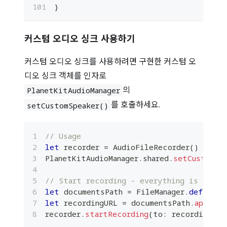
}
커스텀 오디오 싱크 사용하기
커스텀 오디오 싱크를 사용하려면 구현한 커스텀 오
디오 싱크 객체를 인자로
의
PlanetKitAudioManager
를 호출하세요.
setCustomSpeaker()
// Usage
let
 recorder 
=
AudioFileRecorder
(
)
PlanetKitAudioManager
.
shared
.
setCustomSp
// Start recording - everything is handl
let
 documentsPath 
=
FileManager
.
default
.
let
 recordingURL 
=
 documentsPath
.
appendi
recorder
.
startRecording
(
to
:
 recordingURL