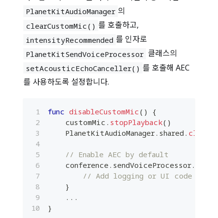
의
PlanetKitAudioManager
를 호출하고,
clearCustomMic()
를 인자로
intensityRecommended
클래스의
PlanetKitSendVoiceProcessor
를 호출해 AEC
setAcousticEchoCanceller()
를 사용하도록 설정합니다.
func
disableCustomMic
(
)
{
    customMic
.
stopPlayback
(
)
PlanetKitAudioManager
.
shared
.
clearC
// Enable AEC by default
    conference
.
sendVoiceProcessor
.
setAc
// Add logging or UI code here
}
...
}