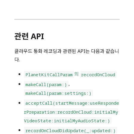
관련 API
클라우드 통화 레코딩과 관련된 API는 다음과 같습니
다.
의
PlanetKitCallParam
recordOnCloud
,
makeCall(param:)
makeCall(param:settings:)
acceptCall(startMessage:useResponde
rPreparation:recordOnCloud:initialMy
VideoState:initialMyAudioState:)
recordOnCloudDidUpdate(_:updated:)