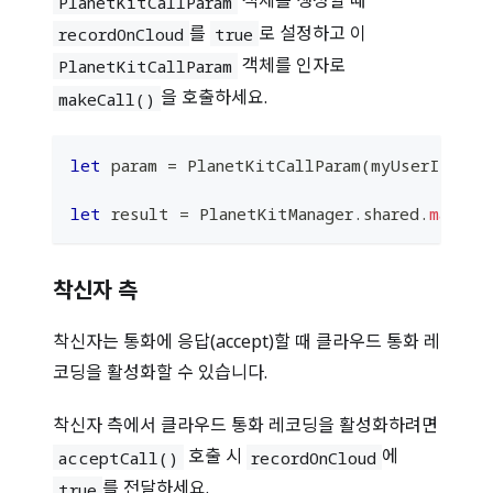
객체를 생성할 때
PlanetKitCallParam
를
로 설정하고 이
recordOnCloud
true
객체를 인자로
PlanetKitCallParam
을 호출하세요.
makeCall()
let
 param 
=
PlanetKitCallParam
(
myUserId
:
 my
let
 result 
=
PlanetKitManager
.
shared
.
makeCa
착신자 측
착신자는 통화에 응답(accept)할 때 클라우드 통화 레
코딩을 활성화할 수 있습니다.
착신자 측에서 클라우드 통화 레코딩을 활성화하려면
호출 시
에
acceptCall()
recordOnCloud
를 전달하세요.
true