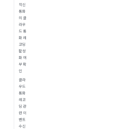
착신
통화
의 클
라우
드 통
화 레
코딩
활성
화 여
부 확
인
클라
우드
통화
레코
딩 관
련 이
벤트
수신