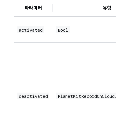
파라미터
유형
activated
Bool
deactivated
PlanetKitRecordOnCloudDeact