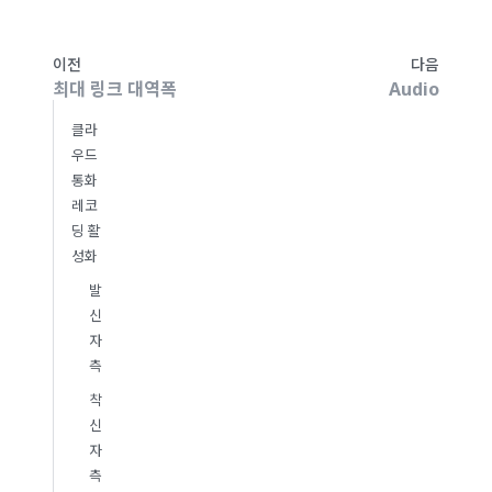
이전
다음
최대 링크 대역폭
Audio
클라
우드
통화
레코
딩 활
성화
발
신
자
측
착
신
자
측