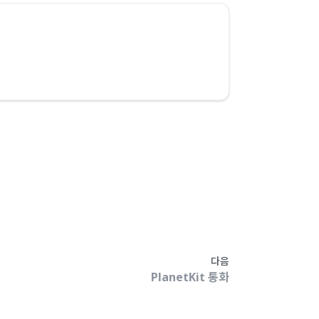
다음
PlanetKit 통화