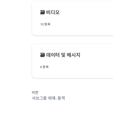
🗃️
비디오
10 항목
🗃️
데이터 및 메시지
6 항목
이전
서브그룹 예제: 통역