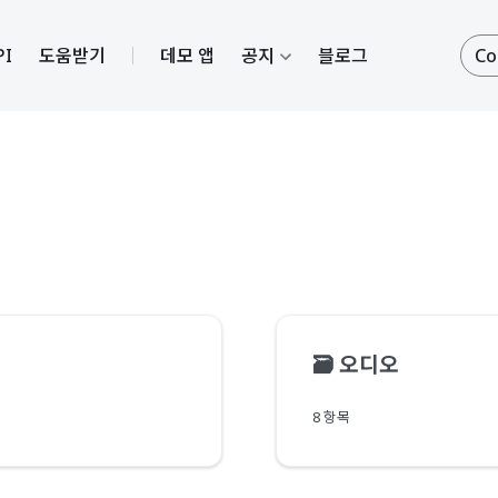
PI
도움받기
데모 앱
공지
블로그
Co
🗃️
오디오
8 항목