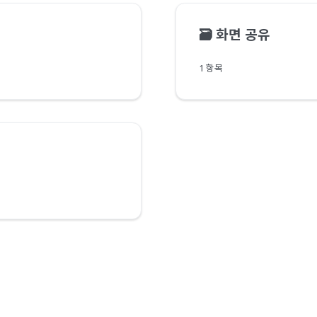
🗃️
화면 공유
1 항목