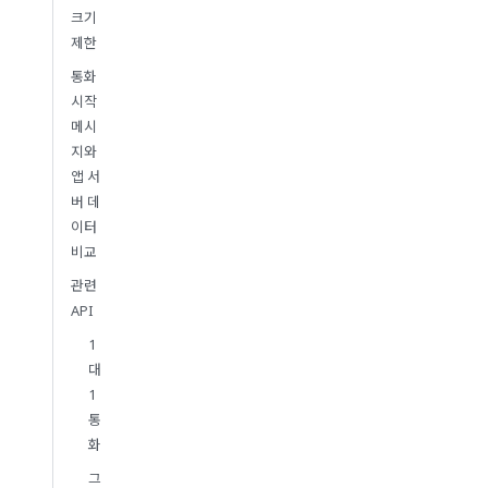
크기
제한
통화
시작
메시
지와
앱 서
버 데
이터
비교
관련
API
1
대
1
통
화
그