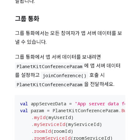
달됩니다.
그룹 통화
그룹 통화에서는 모든 참여자가 앱 서버 데이터를 보
낼 수 있습니다.
그룹 통화에서 앱 서버 데이터를 보내려면
에 앱 서버 데이터
PlanetKitConferenceParam
를 설정하고
호출 시
joinConference()
을 전달하세요.
PlanetKitConferenceParam
val
 appServerData 
=
"App server data for a 
val
 param 
=
 PlanetKitConferenceParam
.
Builde
.
myId
(
myUserId
)
.
myServiceId
(
myServiceId
)
.
roomId
(
roomId
)
.
roomServiceId
(
roomServiceId
)