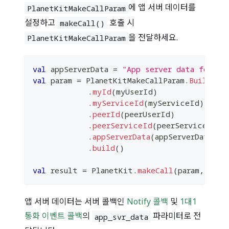
에 앱 서버 데이터를
PlanetKitMakeCallParam
설정하고
호출 시
makeCall()
을 전달하세요.
PlanetKitMakeCallParam
val
 appServerData 
=
"App server data for a 
val
 param 
=
 PlanetKitMakeCallParam
.
Builder
(
.
myId
(
myUserId
)
.
myServiceId
(
myServiceId
)
.
peerId
(
peerUserId
)
.
peerServiceId
(
peerServiceId
)
.
appServerData
(
appServerData
)
.
build
(
)
val
 result 
=
 PlanetKit
.
makeCall
(
param
,
 make
앱 서버 데이터는 서버 콜백인
Notify 콜백
및
1대1
통화 이벤트 콜백
의
파라미터로 전
app_svr_data