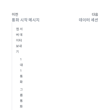
이전
다음
통화 시작 메시지
데이터 세션
앱 서
버 데
이터
보내
기
1
대
1
통
화
그
룹
통
화