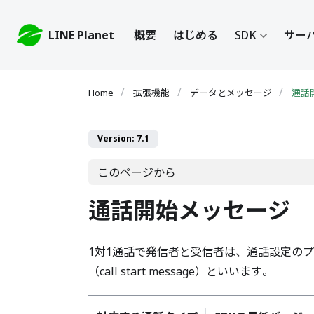
LINE Planet
概要
はじめる
SDK
サーバ
拡張機能
データとメッセージ
通話
Version: 7.1
このページから
通話開始メッセージ
1対1通話で発信者と受信者は、通話設定の
（call start message）といいます。