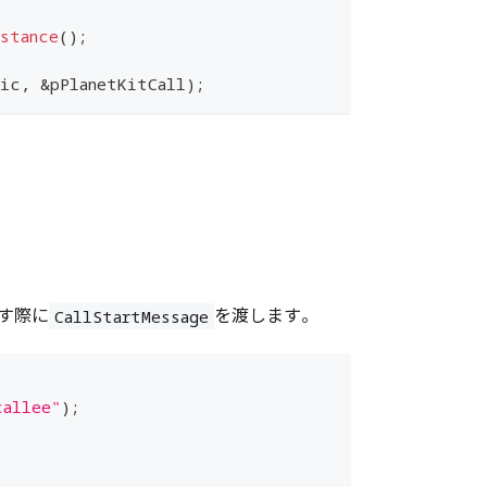
stance
(
)
;
Mic
,
&
pPlanetKitCall
)
;
す際に
を渡します。
CallStartMessage
callee"
)
;