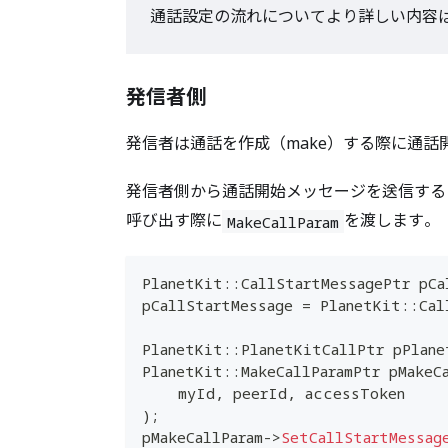
通話設定の流れについてより詳しい内容
発信者側
発信者は通話を作成（make）する際に通
発信者側から通話開始メッセージを送信する
呼び出す際に
を渡します。
MakeCallParam
PlanetKit
::
CallStartMessagePtr pCa
pCallStartMessage 
=
 PlanetKit
::
Cal
PlanetKit
::
PlanetKitCallPtr pPlane
PlanetKit
::
MakeCallParamPtr pMakeC
    myId
,
 peerId
,
 accessToken
)
;
pMakeCallParam
->
SetCallStartMessag