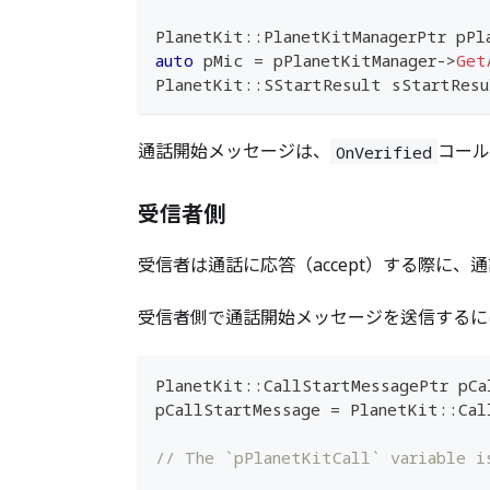
PlanetKit
::
PlanetKitManagerPtr pPl
auto
 pMic 
=
 pPlanetKitManager
->
Get
PlanetKit
::
SStartResult sStartResu
通話開始メッセージは、
コール
OnVerified
受信者側
受信者は通話に応答（accept）する際に
受信者側で通話開始メッセージを送信するに
PlanetKit
::
CallStartMessagePtr pCa
pCallStartMessage 
=
 PlanetKit
::
Cal
// The `pPlanetKitCall` variable i