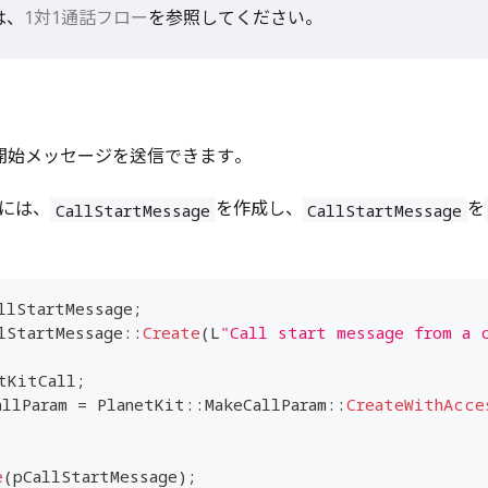
は、
1対1通話フロー
を参照してください。
話開始メッセージを送信できます。
には、
を作成し、
を
CallStartMessage
CallStartMessage
llStartMessage
;
lStartMessage
::
Create
(
L
"Call start message from a 
tKitCall
;
allParam 
=
 PlanetKit
::
MakeCallParam
::
CreateWithAcce
e
(
pCallStartMessage
)
;