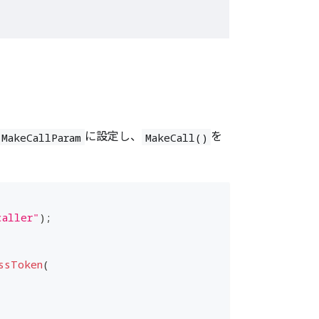
に設定し、
を
MakeCallParam
MakeCall()
caller"
)
;
ssToken
(