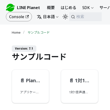
LINE Planet
概要
はじめる
SDK
サーバ
Console
日本語
検索
サンプルコード
Version: 7.1
サンプルコード
📄️
PlanetKitの初期化およびログ設定
📄️
1対1音声通話
アプリケーションでLINE Planetの機能を使用する前にPlanetKitを初期化する必要があります。ここでは、PlanetKitを初期化し、ログを設定するサンプルコードを提供します。
1対1音声通話を実装するサンプルコードです。