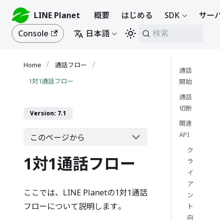
LINE Planet
概要
はじめる
SDK
サーバ
Console
日本語
検索
通話フロー
通話
1対1通話フロー
開始
通話
切断
Version: 7.1
関連
API
このページから
ク
1対1通話フロー
ラ
イ
ア
ここでは、LINE Planetの1対1通話
ン
フローについて説明します。
ト
向