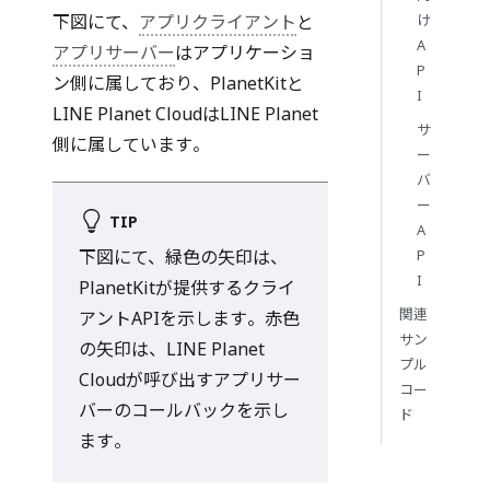
け
下図にて、
アプリクライアント
と
A
アプリサーバー
はアプリケーショ
P
ン側に属しており、PlanetKitと
I
LINE Planet CloudはLINE Planet
サ
側に属しています。
ー
バ
ー
TIP
A
P
下図にて、緑色の矢印は、
I
PlanetKitが提供するクライ
関連
アントAPIを示します。赤色
サン
の矢印は、LINE Planet
プル
Cloudが呼び出すアプリサー
コー
バーのコールバックを示し
ド
ます。