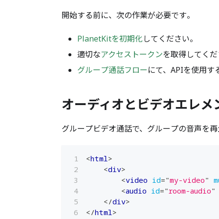
開始する前に、次の作業が必要です。
PlanetKitを初期化
してください。
適切な
アクセストークン
を取得してくだ
グループ通話フロー
にて、APIを使用
オーディオとビデオエレメ
グループビデオ通話で、グループの音声を再
<
html
>
<
div
>
<
video
id
=
"
my-video
"
m
<
audio
id
=
"
room-audio
"
</
div
>
</
html
>