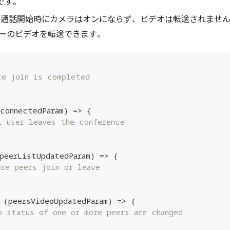
です。
、通話開始時にカメラはオンにならず、ビデオは転送されませ
ーのビデオを転送できます。
ce join is completed
connectedParam
)
=>
{
l user leaves the conference
peerListUpdatedParam
)
=>
{
ore peers join or leave
(
peersVideoUpdatedParam
)
=>
{
o status of one or more peers are changed