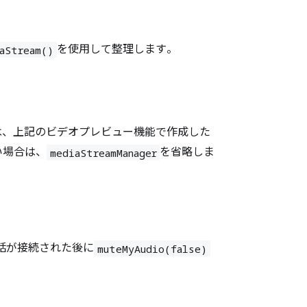
を使用して整理します。
aStream()
は、上記のビデオプレビュー機能で作成した
い場合は、
を省略しま
mediaStreamManager
話が接続された後に
muteMyAudio(false)