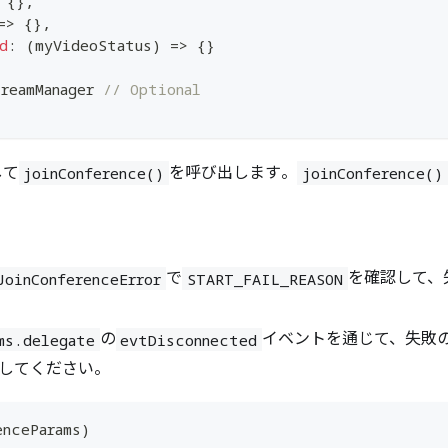
{
}
,
=>
{
}
,
d
:
(
myVideoStatus
)
=>
{
}
reamManager 
// Optional
して
を呼び出します。
joinConference()
joinConference()
で
を確認して、
JoinConferenceError
START_FAIL_REASON
の
イベントを通じて、失敗
ms.delegate
evtDisconnected
してください。
enceParams
)