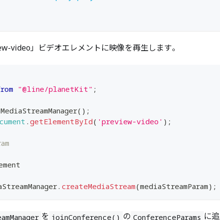
iew-video」ビデオエレメントに映像を再生します。
from
"@line/planetKit"
;
MediaStreamManager
(
)
;
cument
.
getElementById
(
'preview-video'
)
;
ram
ement
aStreamManager
.
createMediaStream
(
mediaStreamParam
)
;
を
の
に追
eamManager
joinConference()
ConferenceParams