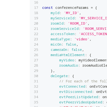
const
 conferenceParams 
=
{
myId
:
'MY_ID'
,
myServiceId
:
'MY_SERVICE_
roomId
:
'ROOM_ID'
,
roomServiceId
:
'ROOM_SERVI
accessToken
:
'ACCESS_TOKEN
mediaType
:
'video'
,
micOn
:
false
,
cameraOn
:
false
,
mediaHtmlElement
:
{
myVideo
:
 myVideoElemen
roomAudio
:
 roomAudioEl
}
,
delegate
:
{
// For each of the fol
evtConnected
:
 onEvtCon
evtDisconnected
:
 onEv
evtPeerListUpdated
:
 on
evtPeersVideoUpdated
:
 