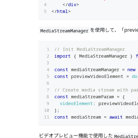
</
div
>
</
html
>
を使用して、「prev
MediaStreamManager
// Init MediaStreamManager
import
{
MediaStreamManager
}
const
 mediaStreamManager 
=
new
const
 previewVideoElement 
=
do
// Create media stream with pa
const
 mediaStreamParam 
=
{
videoElement
:
 previewVideoEl
}
;
const
 mediaStream 
=
await
 medi
ビデオプレビュー機能で使用した
MediaStr