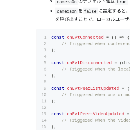
のデフォルト値は
cameraOn
true
を
に設定すると
cameraOn
false
を呼び出すことで、ローカルユーザ
const
onEvtConnected
=
(
)
=>
{
// Triggered when conferen
}
;
const
onEvtDisconnected
=
(
dis
// Triggered when the loca
}
;
const
onEvtPeerListUpdated
=
(
// Triggered when one or m
}
;
const
onEvtPeersVideoUpdated
=
// Triggered when the vide
}
;