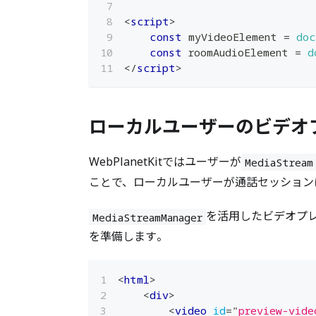
<
script
>
const
 myVideoElement 
=
doc
const
 roomAudioElement 
=
d
</
script
>
ローカルユーザーのビデオ
WebPlanetKitではユーザーが
MediaStream
ことで、ローカルユーザーが通話セッション
を活用したビデオプ
MediaStreamManager
を準備します。
<
html
>
<
div
>
<
video
id
=
"
preview-vide