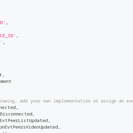
ID'
,
CE_ID'
,
'
,
t
,
ement
lowing, add your own implementation or assign an ev
nected
,
tDisconnected
,
EvtPeerListUpdated
,
onEvtPeersVideoUpdated
,