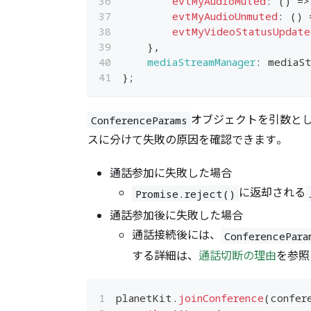
evtMyAudioMuted
:
(
)
=>
evtMyAudioUnmuted
:
(
)
evtMyVideoStatusUpdate
}
,
mediaStreamManager
:
 mediaSt
}
;
オブジェクトを引数と
ConferenceParams
スに分けて失敗の原因を確認できます。
通話参加に失敗した場合
に返却される
Promise.reject()
通話参加後に失敗した場合
通話接続後には、
ConferencePara
する詳細は、
通話切断の理由
を参照
planetKit
.
joinConference
(
confer