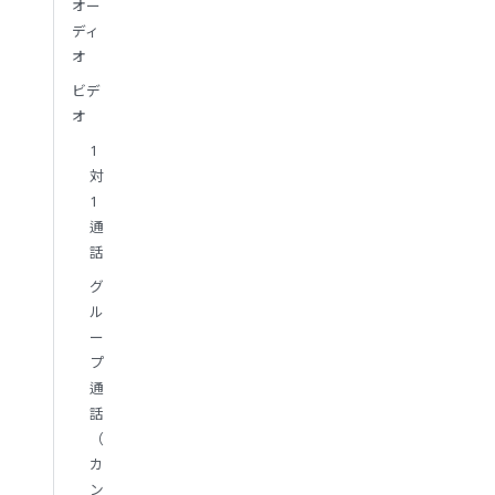
オー
ディ
オ
ビデ
オ
1
対
1
通
話
グ
ル
ー
プ
通
話
（
カ
ン