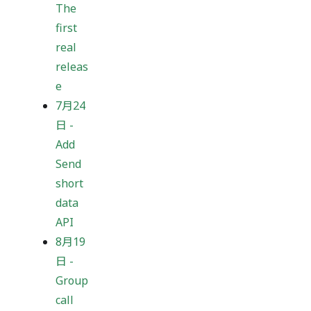
The
first
real
releas
e
7月24
日
-
Add
Send
short
data
API
8月19
日
-
Group
call