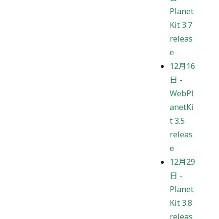
Planet
Kit 3.7
releas
e
12月16
日
-
WebPl
anetKi
t 3.5
releas
e
12月29
日
-
Planet
Kit 3.8
releas