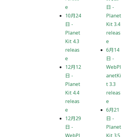
e
日
-
10月24
Planet
日
-
Kit 3.4
Planet
releas
Kit 4.3
e
releas
6月14
e
日
-
12月12
WebPl
日
-
anetKi
Planet
t 3.3
Kit 4.4
releas
releas
e
e
6月21
12月29
日
-
日
-
Planet
WebPl
Kit 3.5