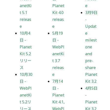
anetKi
Planet
e
t 5.1
Kit 4.0
3月9日
releas
releas
-
e
e
Updat
10月4
5月19
e
日
-
日
-
milest
Planet
WebPl
one
Kit 5.2
anetKi
and
リリー
t 3.7
pre-
ス
releas
share
10月30
e
Planet
日
-
7月14
Kit 3.2
WebPl
日
-
4月5日
anetKi
Planet
-
t 5.2リ
Kit 4.1,
Planet
リース
WebPl
Kit 3.2