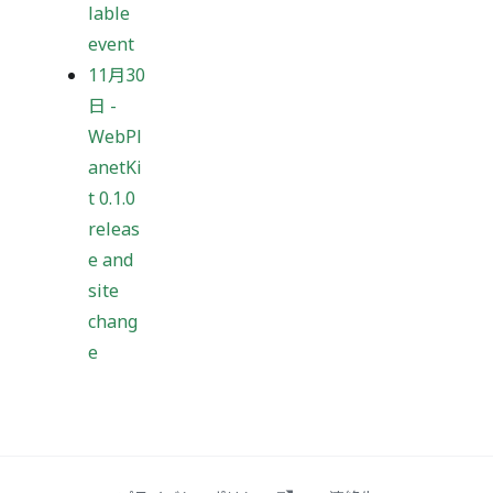
lable
event
11月30
日
-
WebPl
anetKi
t 0.1.0
releas
e and
site
chang
e