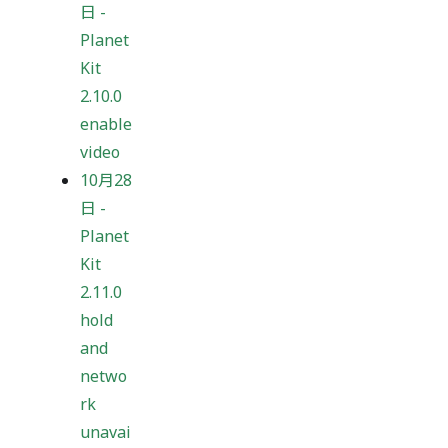
日
-
Planet
Kit
2.10.0
enable
video
10月28
日
-
Planet
Kit
2.11.0
hold
and
netwo
rk
unavai