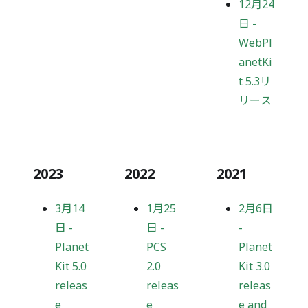
12月24
日
-
WebPl
anetKi
t 5.3リ
リース
2023
2022
2021
3月14
1月25
2月6日
日
-
日
-
-
Planet
PCS
Planet
Kit 5.0
2.0
Kit 3.0
releas
releas
releas
e
e
e and