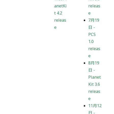
anetKi
releas
t 4.2
e
releas
7月19
e
日
-
PCS
1.0
releas
e
8月19
日
-
Planet
Kit 3.6
releas
e
11月12
日
-