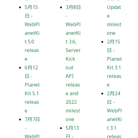
5月15
3月8日
Updat
日
-
-
e
WebPl
WebPl
milest
anetKi
anetKi
one
t 5.0
t 3.6,
2月15
releas
Server
日
-
e
Kick
Planet
6月12
out
Kit 3.1
日
-
API
releas
Planet
releas
e
Kit 5.1
e and
2月24
releas
2022
日
-
e
milest
WebPl
7月7日
one
anetKi
-
5月13
t 3.1
WebPl
日
-
releas