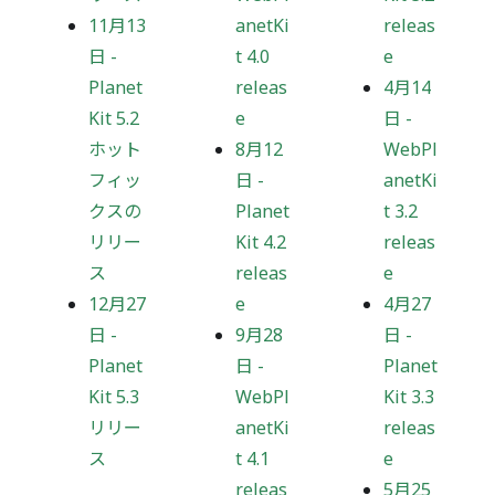
11月13
anetKi
releas
日
-
t 4.0
e
Planet
releas
4月14
Kit 5.2
e
日
-
ホット
8月12
WebPl
フィッ
日
-
anetKi
クスの
Planet
t 3.2
リリー
Kit 4.2
releas
ス
releas
e
12月27
e
4月27
日
-
9月28
日
-
Planet
日
-
Planet
Kit 5.3
WebPl
Kit 3.3
リリー
anetKi
releas
ス
t 4.1
e
releas
5月25