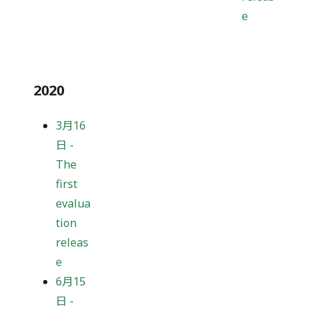
e
2020
3月16
日
-
The
first
evalua
tion
releas
e
6月15
日
-