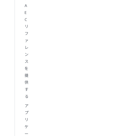
A
E
C
リ
フ
ァ
レ
ン
ス
を
提
供
す
る
ア
プ
リ
ケ
ー