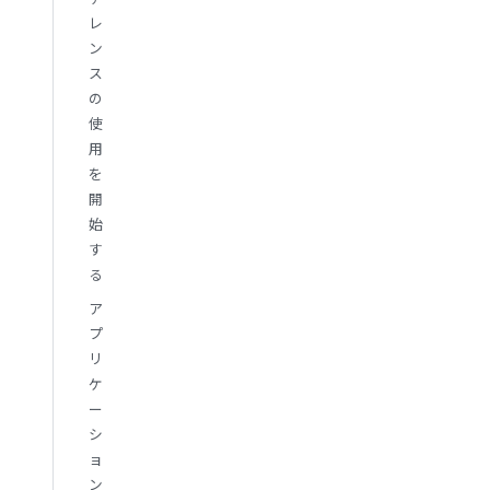
レ
ン
ス
の
使
用
を
開
始
す
る
ア
プ
リ
ケ
ー
シ
ョ
ン