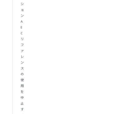
シ
ョ
ン
A
E
C
リ
フ
ァ
レ
ン
ス
の
使
用
を
中
止
す