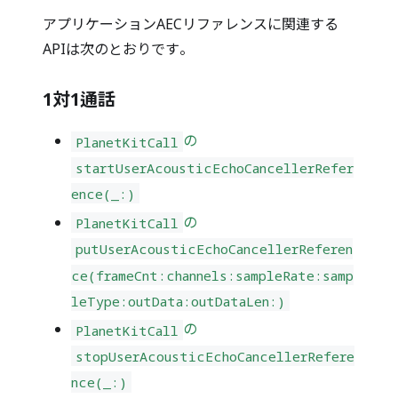
アプリケーションAECリファレンスに関連する
APIは次のとおりです。
1対1通話
の
PlanetKitCall
startUserAcousticEchoCancellerRefer
ence(_:)
の
PlanetKitCall
putUserAcousticEchoCancellerReferen
ce(frameCnt:channels:sampleRate:samp
leType:outData:outDataLen:)
の
PlanetKitCall
stopUserAcousticEchoCancellerRefere
nce(_:)