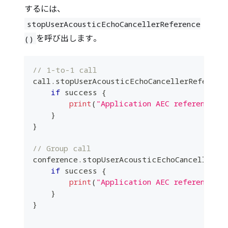
するには、
stopUserAcousticEchoCancellerReference
を呼び出します。
()
// 1-to-1 call
call
.
stopUserAcousticEchoCancellerReferenc
if
 success 
{
print
(
"Application AEC reference s
}
}
// Group call
conference
.
stopUserAcousticEchoCancellerRe
if
 success 
{
print
(
"Application AEC reference s
}
}