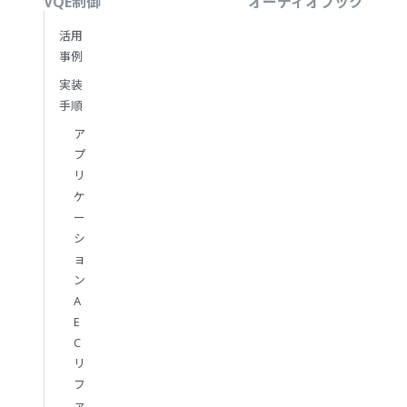
VQE制御
オーディオフック
活用
事例
実装
手順
ア
プ
リ
ケ
ー
シ
ョ
ン
A
E
C
リ
フ
ァ