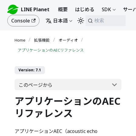
LINE Planet
概要
はじめる
SDK
サーバ
Console
日本語
検索
拡張機能
オーディオ
アプリケーションのAECリファレンス
Version: 7.1
このページから
アプリケーションのAEC
リファレンス
アプリケーションAEC（acoustic echo