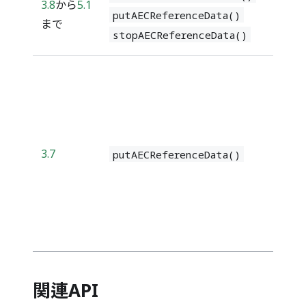
3.8
から
5.1
putAECReferenceData()
まで
stopAECReferenceData()
3.7
putAECReferenceData()
関連API