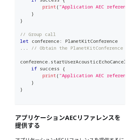
print
(
"Application AEC reference s
}
}
// Group call
let
 conference
:
PlanetKitConference
...
// Obtain the PlanetKitConference insta
conference
.
startUserAcousticEchoCancellerR
if
 success 
{
print
(
"Application AEC reference s
}
}
アプリケーションAECリファレンスを
提供する
アプリケーションAECリファレンスを提供するに