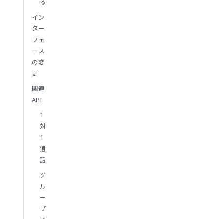
る
イン
ター
フェ
ース
の変
更
関連
API
1
対
1
通
話
グ
ル
ー
プ