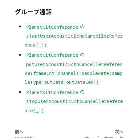
グループ通話
の
PlanetKitConference
startUserAcousticEchoCancellerRefer
ence(_:)
の
PlanetKitConference
putUserAcousticEchoCancellerReferen
ce(frameCnt:channels:sampleRate:samp
leType:outData:outDataLen:)
の
PlanetKitConference
stopUserAcousticEchoCancellerRefere
nce(_:)
前へ
次へ