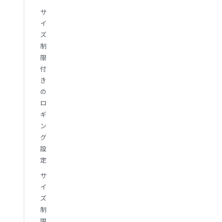
サ
イ
ズ
制
限
付
き
の
ロ
ギ
ン
グ
設
定
サ
イ
ズ
制
限