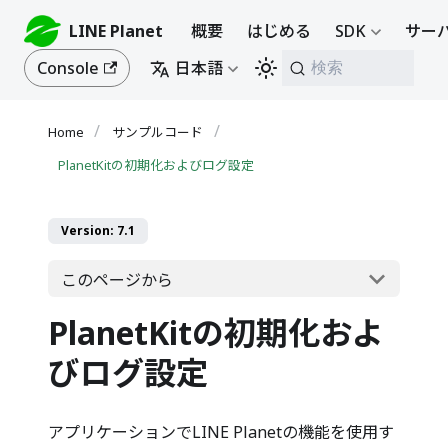
LINE Planet
概要
はじめる
SDK
サーバ
Console
日本語
検索
サンプルコード
PlanetKitの初期化およびログ設定
Version: 7.1
このページから
PlanetKitの初期化およ
びログ設定
アプリケーションでLINE Planetの機能を使用す