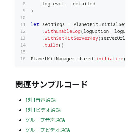
    logLevel
:
.
detailed
)
let
 settings 
=
PlanetKitInitialSetting
.
withEnableLog
(
logOption
:
 logOption
.
withSetKitServerKey
(
serverUrl
:
 pla
.
build
(
)
PlanetKitManager
.
shared
.
initialize
(
init
関連サンプルコード
1対1音声通話
1対1ビデオ通話
グループ音声通話
グループビデオ通話