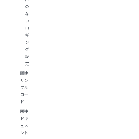
の
な
い
ロ
ギ
ン
グ
設
定
関連
サン
プル
コー
ド
関連
ドキ
ュメ
ント