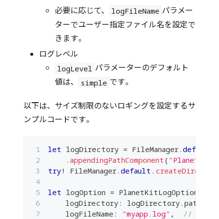
必要に応じて、
パラメー
logFileName
ターでユーザー指定ファイル名を設定で
きます。
ログレベル
パラメーターのデフォルト
logLevel
値は、
です。
simple
以下は、サイズ制限のないロギングを設定するサ
ンプルコードです。
let
 logDirectory 
=
FileManager
.
default
.
.
appendingPathComponent
(
"PlanetKitL
try
!
FileManager
.
default
.
createDirector
let
 logOption 
=
PlanetKitLogOption
.
wit
    logDirectory
:
 logDirectory
.
path
,
    logFileName
:
"myapp.log"
,
// Optio