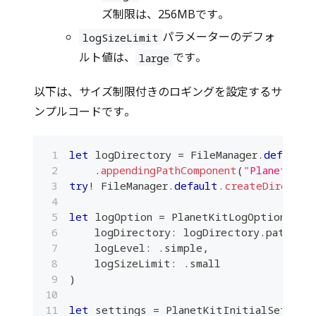
ズ制限は、256MBです。
パラメーターのデフォ
logSizeLimit
ルト値は、
です。
large
以下は、サイズ制限付きのロギングを設定するサ
ンプルコードです。
let
 logDirectory 
=
FileManager
.
default
.
.
appendingPathComponent
(
"PlanetKitL
try
!
FileManager
.
default
.
createDirector
let
 logOption 
=
PlanetKitLogOption
.
wit
    logDirectory
:
 logDirectory
.
path
,
    logLevel
:
.
simple
,
    logSizeLimit
:
.
small
)
let
 settings 
=
PlanetKitInitialSetting