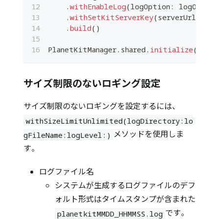
.
withEnableLog
(
logOption
:
 logOption
.
withSetKitServerKey
(
serverUrl
:
 pla
.
build
(
)
PlanetKitManager
.
shared
.
initialize
(
init
サイズ制限のないロギング設定
サイズ制限のないロギングを設定するには、
withSizeLimitUnlimited(logDirectory:lo
メソッドを使用しま
gFileName:logLevel:)
す。
ログファイル名
システムが生成するログファイルのデフ
ォルト形式はタイムスタンプが含まれた
です。
planetkitMMDD_HHMMSS.log