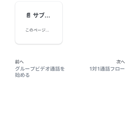
📄️
サブグループフロー
このページでは、グループ通話（カンファレンス）でサブグループを使用するフローについて説明します。
前へ
次へ
グループビデオ通話を
1対1通話フロー
始める