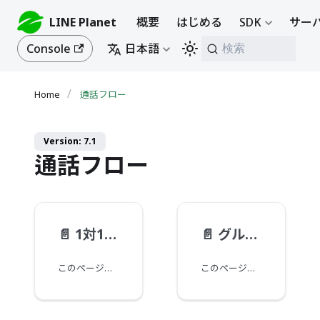
LINE Planet
概要
はじめる
SDK
サーバ
Console
日本語
検索
通話フロー
Version: 7.1
通話フロー
📄️
1対1通話フロー
📄️
グループ通話フロー
このページは、LINE Planetの1対1通話のフローを示しています。
このページは、LINE Planetのグループ通話（カンファレンス）のフローを示しています。