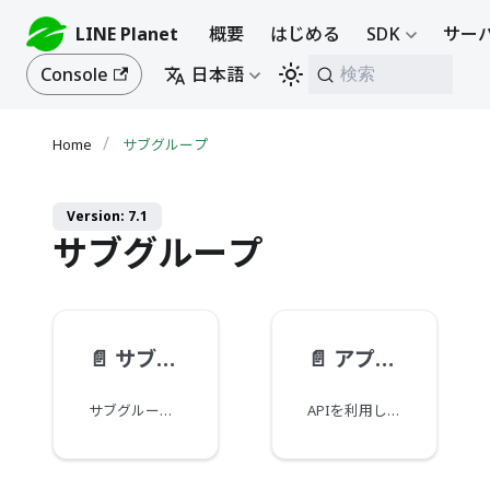
LINE Planet
概要
はじめる
SDK
サーバ
Console
日本語
検索
サブグループ
Version: 7.1
サブグループ
📄️
サブグループの基本概念
📄️
アプリケーションガイド
サブグループ（subgroup）は、グループ通話（カンファレンス）内の小グループです。
APIを利用してサブグループを実装する際には、以下の項目に注意する必要があります。