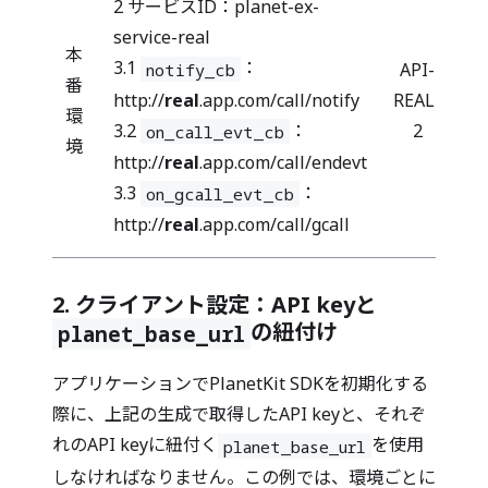
2 サービスID：planet-ex-
service-real
本
3.1
：
API-
notify_cb
番
http://
real
.app.com/call/notify
REAL-
環
3.2
：
2
on_call_evt_cb
境
http://
real
.app.com/call/endevt
3.3
：
on_gcall_evt_cb
http://
real
.app.com/call/gcall
2. クライアント設定：API keyと
の紐付け
planet_base_url
アプリケーションでPlanetKit SDKを初期化する
際に、上記の生成で取得したAPI keyと、それぞ
れのAPI keyに紐付く
を使用
planet_base_url
しなければなりません。この例では、環境ごとに