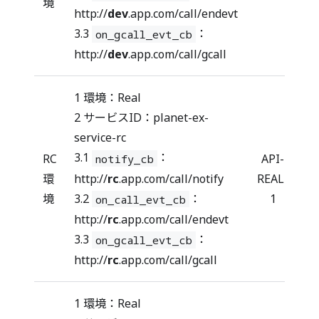
境
http://
dev
.app.com/call/endevt
3.3
：
on_gcall_evt_cb
http://
dev
.app.com/call/gcall
1 環境：Real
2 サービスID：planet-ex-
service-rc
3.1
：
RC
API-
notify_cb
http://
rc
.app.com/call/notify
環
REAL-
3.2
：
境
1
on_call_evt_cb
http://
rc
.app.com/call/endevt
3.3
：
on_gcall_evt_cb
http://
rc
.app.com/call/gcall
1 環境：Real