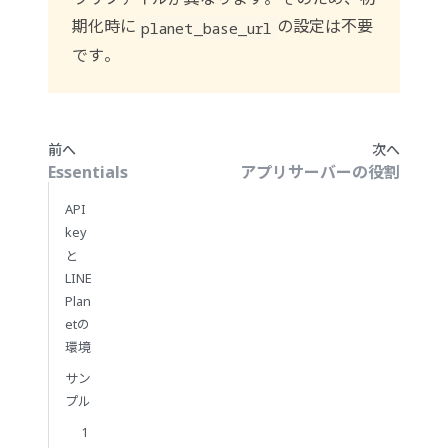
期化時に
の設定は不要
planet_base_url
です。
前へ
次へ
Essentials
アプリサーバーの役割
API
key
と
LINE
Plan
etの
環境
サン
プル
1