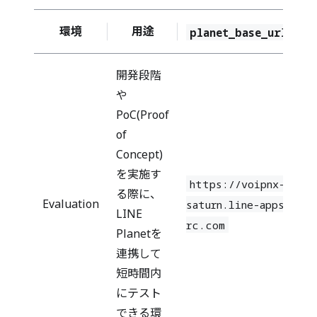
環境
用途
planet_base_url
開発段階
や
PoC(Proof
of
Concept)
を実施す
https://voipnx-
る際に、
Evaluation
saturn.line-apps-
LINE
rc.com
Planetを
連携して
短時間内
にテスト
できる環