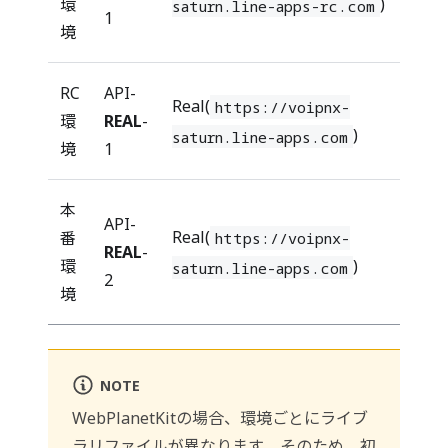
環
)
saturn.line-apps-rc.com
1
境
RC
API-
Real(
https://voipnx-
環
REAL
-
)
saturn.line-apps.com
境
1
本
API-
Real(
番
https://voipnx-
REAL
-
環
)
saturn.line-apps.com
2
境
NOTE
WebPlanetKitの場合、環境ごとにライブ
ラリファイルが異なります。そのため、初