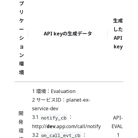
プ
リ
ケ
生成
ー
した
API keyの生成データ
シ
API
ョ
key
ン
環
境
1 環境：Evaluation
2 サービスID：planet-ex-
service-dev
開
3.1
：
API-
notify_cb
発
http://
dev
.app.com/call/notify
EVAL-
環
3.2
：
1
on_call_evt_cb