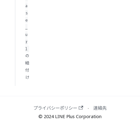
a
s
e
_
u
r
l
の
紐
付
け
プライバシーポリシー
連絡先
·
© 2024 LINE Plus Corporation