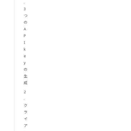
.
3
つ
の
A
P
I
k
e
y
の
生
成
2
.
ク
ラ
イ
ア