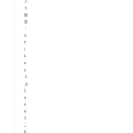
ン
ト
設
定
：
A
P
I
k
e
y
と
p
l
a
n
e
t
_
b