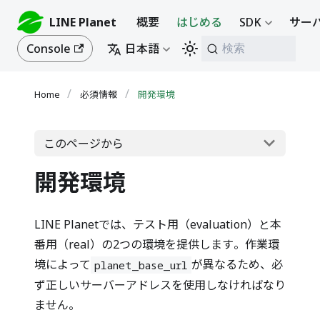
LINE Planet
概要
はじめる
SDK
サーバ
Console
日本語
検索
必須情報
開発環境
このページから
開発環境
LINE Planetでは、テスト用（evaluation）と本
番用（real）の2つの環境を提供します。作業環
境によって
が異なるため、必
planet_base_url
ず正しいサーバーアドレスを使用しなければなり
ません。