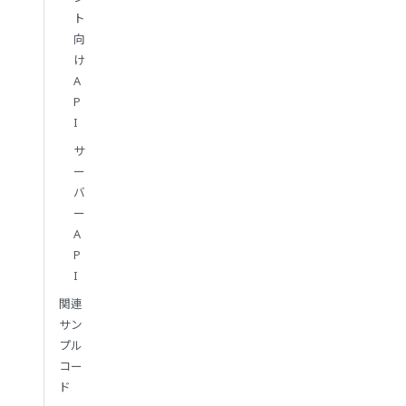
ト
向
け
A
P
I
サ
ー
バ
ー
A
P
I
関連
サン
プル
コー
ド