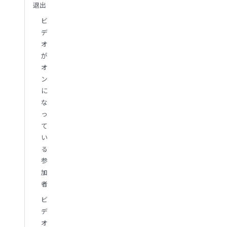
退出
ビ
デ
オ
が
オ
ン
に
な
っ
て
い
る
参
加
者
ビ
デ
オ