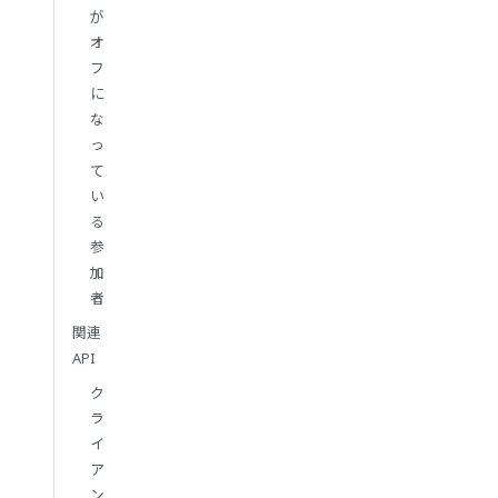
が
オ
フ
に
な
っ
て
い
る
参
加
者
関連
API
ク
ラ
イ
ア
ン