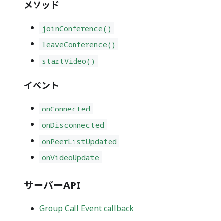
メソッド
joinConference()
leaveConference()
startVideo()
イベント
onConnected
onDisconnected
onPeerListUpdated
onVideoUpdate
サーバーAPI
Group Call Event callback