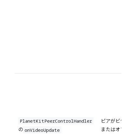
ピアがビデオを
PlanetKitPeerControlHandler
またはオフにし
の
onVideoUpdate