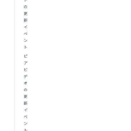
の
更
新
イ
ベ
ン
ト
ピ
ア
ビ
デ
オ
の
更
新
イ
ベ
ン
ト