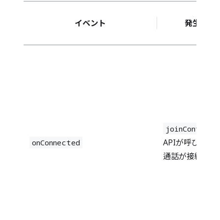
イベント
発生条件
joinConferen
APIが呼び出さ
onConnected
通話が接続され