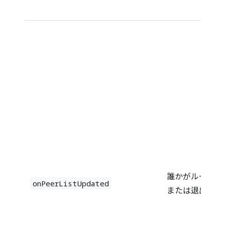
誰かがルームに
onPeerListUpdated
または退出した