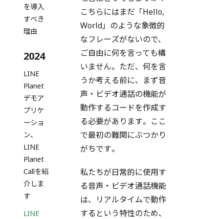
を導入
こちらにはまだ「Hello,
すべき
World」のような象徴的
理由
なフレーズがないので、
ご自由に何を言っても構
2024
いません。ただ、何を言
LINE
うか考える前に、まず音
Planet
声・ビデオ通話の機能が
デモア
動作するコードを作成す
プリケ
る必要があります。ここ
ーショ
で最初の難関にぶつかり
ン、
LINE
がちです。
Planet
Callを紹
私たちが日常的に使用す
介しま
る音声・ビデオ通話機能
す
は、リアルタイムで動作
するという特性のため、
LINE