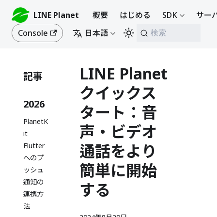
LINE Planet
概要
はじめる
SDK
サーバ
Console
日本語
検索
LINE Planet
記事
クイックス
2026
タート：音
PlanetK
声・ビデオ
it
通話をより
Flutter
へのプ
簡単に開始
ッシュ
通知の
する
連携方
法