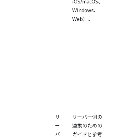
iOS/macOS、
の
Windows、
ド
Web）。
キ
ュ
メ
ン
ト
を
提
供
バ
ー
サ
サーバー側の
ジ
ー
連携のための
ョ
バ
ガイドと参考
ン