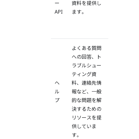
ー
資料を提供し
区
API
ます。
分
な
し
よくある質問
への回答、ト
バ
ラブルシュー
ー
ティング資
ジ
ヘ
料、連絡先情
ョ
ル
報など、一般
ン
プ
的な問題を解
区
決するための
分
リソースを提
な
供していま
し
す。