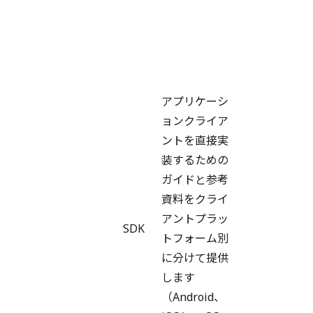
ッ
ト
フ
ォ
ー
アプリケーシ
ム
ョンクライア
ご
ントを直接実
と
装するための
に
ガイドと参考
SDK
資料をクライ
バ
アントプラッ
ー
SDK
トフォーム別
ジ
に分けて提供
ョ
します
ン
（Android、
別