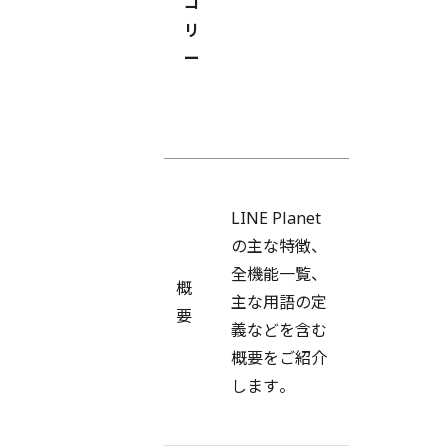
ゴ
ジ
リ
ョ
ー
ン
区
分
バ
ー
LINE Planet
ジ
の主な特徴、
ョ
全機能一覧、
概
ン
主な用語の定
要
区
義などを含む
分
概要をご紹介
な
します。
*
し