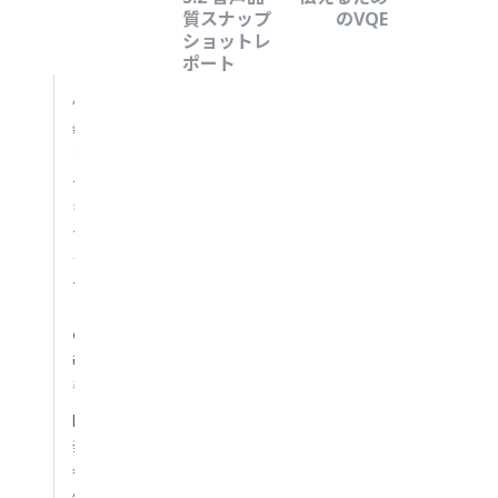
質スナップ
のVQE
ショットレ
ポート
情
報
ア
ー
キ
テ
ク
チ
ャ
の
改
善
開
発
者
体