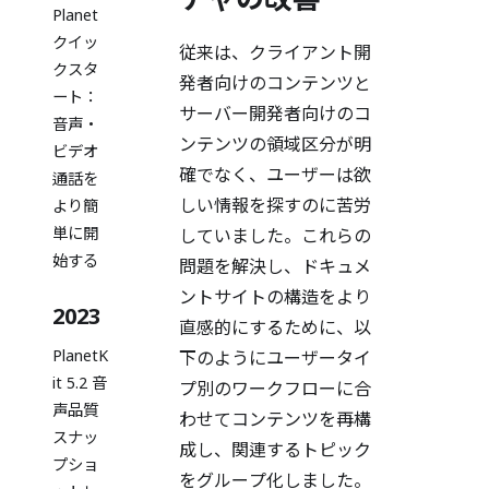
Planet
クイッ
従来は、クライアント開
クスタ
発者向けのコンテンツと
ート：
サーバー開発者向けのコ
音声・
ンテンツの領域区分が明
ビデオ
確でなく、ユーザーは欲
通話を
しい情報を探すのに苦労
より簡
単に開
していました。これらの
始する
問題を解決し、ドキュメ
ントサイトの構造をより
2023
直感的にするために、以
PlanetK
下のようにユーザータイ
it 5.2 音
プ別のワークフローに合
声品質
わせてコンテンツを再構
スナッ
成し、関連するトピック
プショ
をグループ化しました。