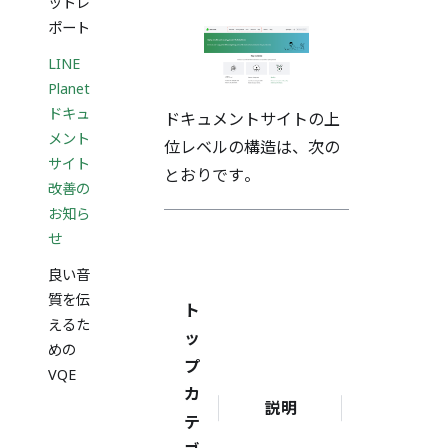
ットレ
ポート
LINE
Planet
ドキュ
ドキュメントサイトの上
メント
位レベルの構造は、次の
サイト
とおりです。
改善の
お知ら
せ
ド
キ
良い音
ュ
質を伝
ト
メ
えるた
ッ
めの
ン
プ
VQE
ト
カ
説明
バ
テ
ー