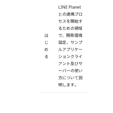
LINE Planet
との連携プロ
バ
セスを開始す
ー
るための領域
ジ
は
で、開発環境
ョ
じ
設定、サンプ
ン
め
ルアプリケー
区
る
ションクライ
分
アント及びサ
な
ーバーの使い
し
方について説
明します。
プ
ラ