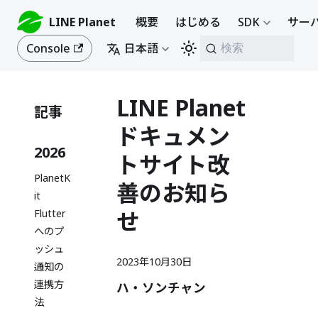
LINE Planet
概要
はじめる
SDK
サーバ
Console
日本語
検索
LINE Planet
記事
ドキュメン
2026
トサイト改
PlanetK
善のお知ら
it
せ
Flutter
へのプ
ッシュ
2023年10月30日
通知の
連携方
ハ・ソンチャン
法