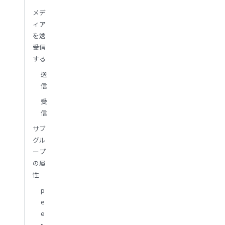
メデ
ィア
を送
受信
する
送
信
受
信
サブ
グル
ープ
の属
性
p
e
e
r