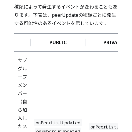
種類によって発生するイベントが変わることもあ
ります。下表は、peerUpdateの種類ごとに発生
する可能性のあるイベントを示しています。
PUBLIC
PRIVATE
サブ
グル
ープ
メン
バー
（自
ら加
入し
onPeerListUpdated
たメ
onPeerListUpdat
onSubgroupUpdated