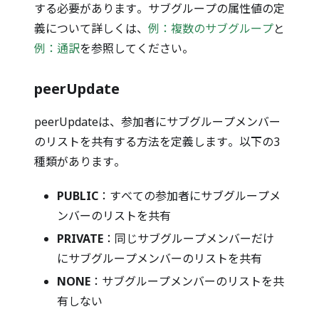
する必要があります。サブグループの属性値の定
義について詳しくは、
例：複数のサブグループ
と
例：通訳
を参照してください。
peerUpdate
peerUpdateは、参加者にサブグループメンバー
のリストを共有する方法を定義します。以下の3
種類があります。
PUBLIC
：すべての参加者にサブグループメ
ンバーのリストを共有
PRIVATE
：同じサブグループメンバーだけ
にサブグループメンバーのリストを共有
NONE
：サブグループメンバーのリストを共
有しない