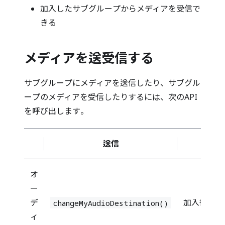
加入したサブグループからメディアを受信で
きる
メディアを送受信する
サブグループにメディアを送信したり、サブグル
ープのメディアを受信したりするには、次のAPI
を呼び出します。
送信
オ
ー
デ
加入後に自
changeMyAudioDestination()
ィ