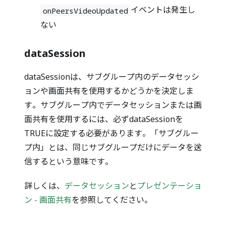
イベントは発生し
onPeersVideoUpdated
ない
dataSession
dataSessionは、サブグループ内のデータセッシ
ョンや画面共有を使用するかどうかを決定しま
す。サブグループ内でデータセッションまたは画
面共有を使用するには、必ずdataSessionを
TRUEに設定する必要があります。「サブグルー
プ内」とは、同じサブグループだけにデータを送
信するという意味です。
詳しくは、
データセッション
と
プレゼンテーショ
ン - 画面共有
を参照してください。