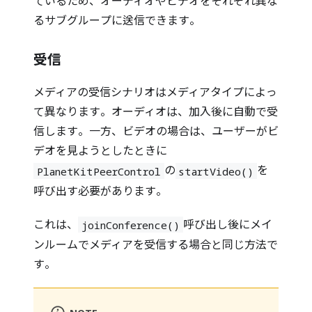
ているため、オーディオやビデオをそれぞれ異な
るサブグループに送信できます。
受信
メディアの受信シナリオはメディアタイプによっ
て異なります。オーディオは、加入後に自動で受
信します。一方、ビデオの場合は、ユーザーがビ
デオを見ようとしたときに
の
を
PlanetKitPeerControl
startVideo()
呼び出す必要があります。
これは、
呼び出し後にメイ
joinConference()
ンルームでメディアを受信する場合と同じ方法で
す。