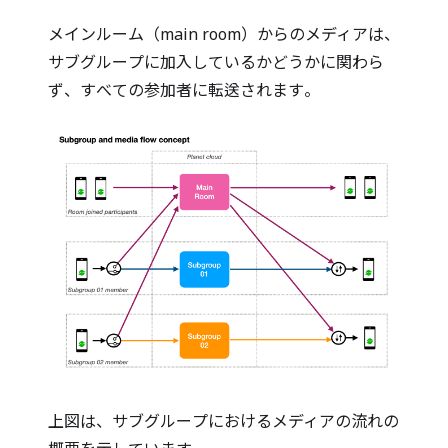
メインルーム（main room）からのメディアは、
サブグループに加入しているかどうかに関わら
ず、すべての参加者に転送されます。
上図は、サブグループにおけるメディアの流れの