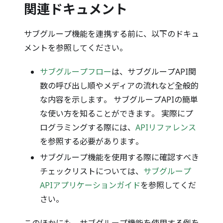
関連ドキュメント
サブグループ機能を連携する前に、以下のドキュ
メントを参照してください。
サブグループフロー
は、サブグループAPI関
数の呼び出し順やメディアの流れなど全般的
な内容を示します。 サブグループAPIの簡単
な使い方を知ることができます。 実際にプ
ログラミングする際には、
APIリファレンス
を参照する必要があります。
サブグループ機能を使用する際に確認すべき
チェックリストについては、
サブグループ
APIアプリケーションガイド
を参照してくだ
さい。
このほかにも、サブグループ機能を使用する例を